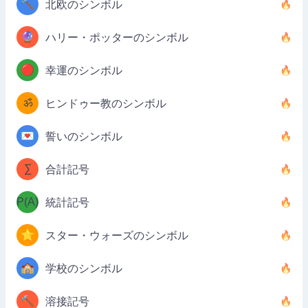
🔨
北欧のシンボル
🔮
ハリー・ポッターのシンボル
🔴
幸運のシンボル
ॐ
ヒンドゥー教のシンボル
💌
誓いのシンボル
∑
合計記号
P(A)
統計記号
⭐
スター・ウォーズのシンボル
🏫
学校のシンボル
🔨
溶接記号