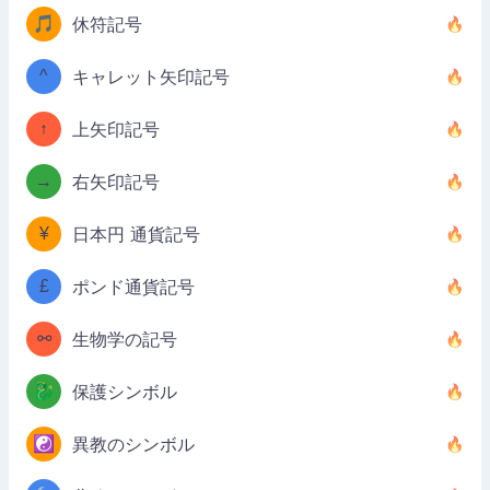
🎵
休符記号
^
キャレット矢印記号
↑
上矢印記号
→
右矢印記号
¥
日本円 通貨記号
£
ポンド通貨記号
⚯
生物学の記号
🐉
保護シンボル
☯️
異教のシンボル