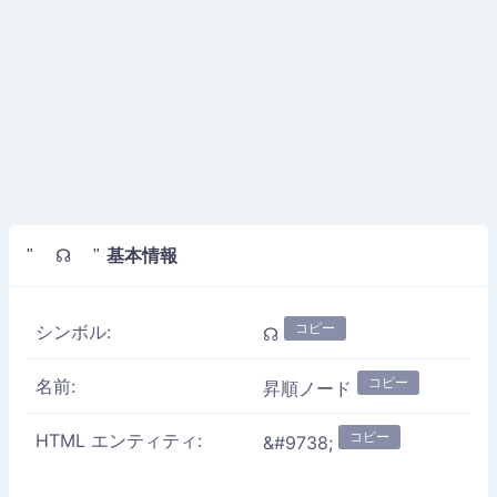
基本情報
" ☊ "
コピー
シンボル:
☊
コピー
名前:
昇順ノード
コピー
HTML エンティティ:
&#9738;