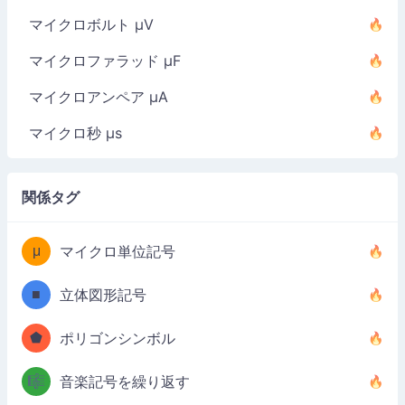
マイクロボルト µV
マイクロファラッド µF
マイクロアンペア µA
マイクロ秒 µs
関係タグ
μ
マイクロ単位記号
■
立体図形記号
⬟
ポリゴンシンボル
🎼
音楽記号を繰り返す