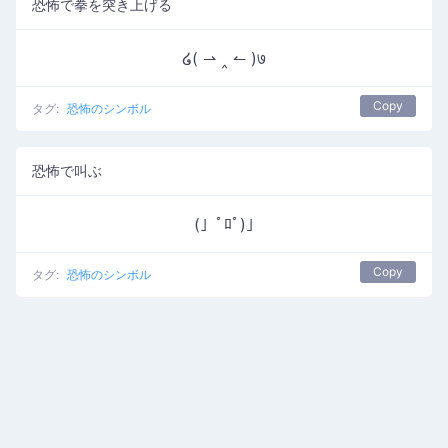
恐怖で拳を突き上げる
໒( ⇀ ‸ ↼ )७
Copy
タグ:
恐怖のシンボル
恐怖で叫ぶ
(」ﾟﾛﾟ)｣
Copy
タグ:
恐怖のシンボル