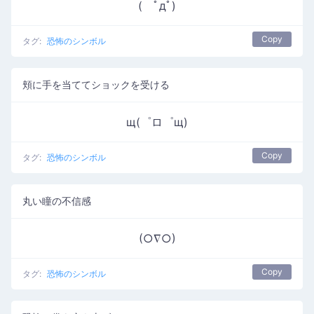
( ﾟдﾟ)
Copy
タグ:
恐怖のシンボル
頬に手を当ててショックを受ける
щ(゜ロ゜щ)
Copy
タグ:
恐怖のシンボル
丸い瞳の不信感
(○∇○)
Copy
タグ:
恐怖のシンボル