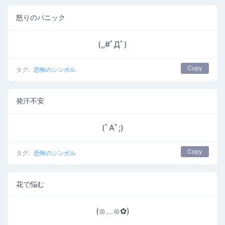
怒りのパニック
(,,#ﾟДﾟ)
Copy
タグ:
恐怖のシンボル
発汗不安
(ﾟAﾟ;)
Copy
タグ:
恐怖のシンボル
花で悩む
(⊙﹏⊙✿)