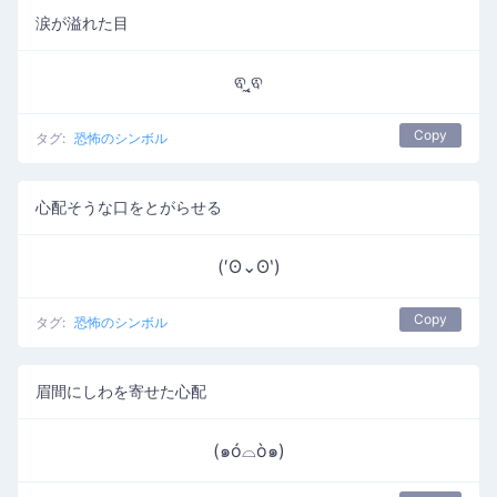
涙が溢れた目
ଵ˛̼ଵ
Copy
タグ:
恐怖のシンボル
心配そうな口をとがらせる
(′ʘ⌄ʘ‵)
Copy
タグ:
恐怖のシンボル
眉間にしわを寄せた心配
(๑ó⌓ò๑)