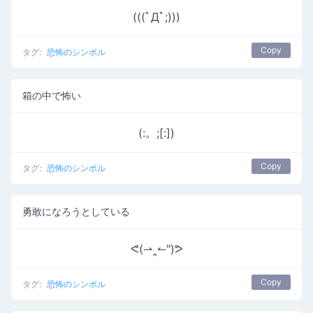
(((ﾟДﾟ;)))
Copy
タグ:
恐怖のシンボル
箱の中で怖い
(:。;[:])
Copy
タグ:
恐怖のシンボル
勇敢になろうとしている
ᕙ(⇀‸↼‶)ᕗ
Copy
タグ:
恐怖のシンボル