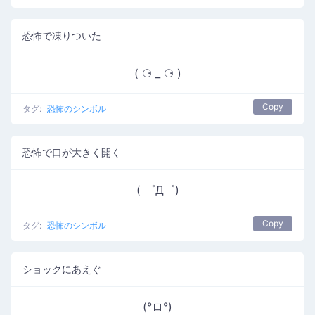
恐怖で凍りついた
( ⚆ _ ⚆ )
Copy
タグ:
恐怖のシンボル
恐怖で口が大きく開く
( ゜Д゜)
Copy
タグ:
恐怖のシンボル
ショックにあえぐ
(°ロ°)