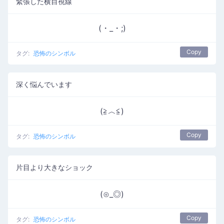
緊張した横目視線
(・_・;)
Copy
タグ:
恐怖のシンボル
深く悩んでいます
(≧︿≦)
Copy
タグ:
恐怖のシンボル
片目より大きなショック
(⊙_◎)
Copy
タグ:
恐怖のシンボル