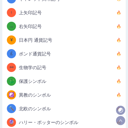
↑
上矢印記号
→
右矢印記号
¥
日本円 通貨記号
£
ポンド通貨記号
⚯
生物学の記号
🐉
保護シンボル
☯️
異教のシンボル
🔨
北欧のシンボル
🔮
ハリー・ポッターのシンボル