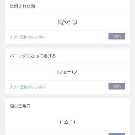
圧倒された顔
(ू˃̣̣̣̣̣̣o˂̣̣̣̣̣̣ ू)
Copy
タグ:
恐怖のシンボル
パニックになって逃げる
(ノдー)ノ
Copy
タグ:
恐怖のシンボル
悩む三角口
(´△｀)