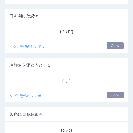
口を開けた恐怖
( ꒪Д꒪)
Copy
タグ:
恐怖のシンボル
冷静さを保とうとする
(-.-)
Copy
タグ:
恐怖のシンボル
苦痛に目を細める
(>.<)