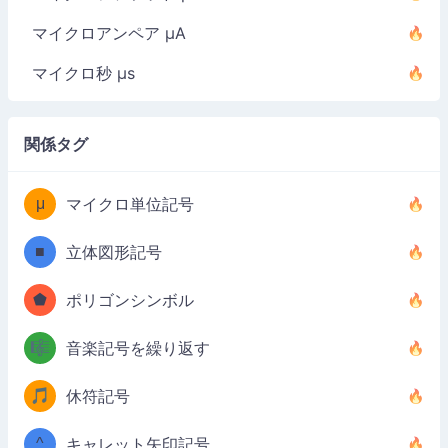
マイクロアンペア µA
マイクロ秒 µs
関係タグ
μ
マイクロ単位記号
■
立体図形記号
⬟
ポリゴンシンボル
🎼
音楽記号を繰り返す
🎵
休符記号
^
キャレット矢印記号