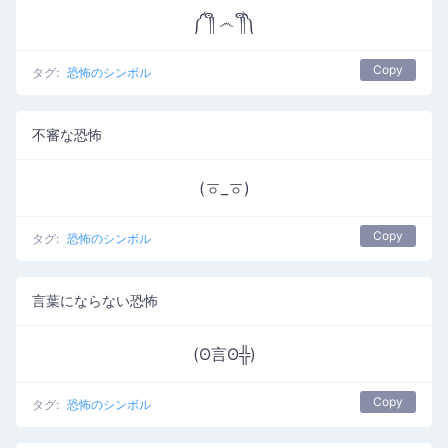
༼ ༎ຶ ෴ ༎ຶ༽
Copy
タグ:
恐怖のシンボル
不審な恐怖
(ㆆ_ㆆ)
Copy
タグ:
恐怖のシンボル
言葉にならない恐怖
(ʘ言ʘ╬)
Copy
タグ:
恐怖のシンボル