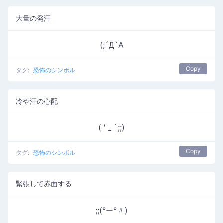
大量の発汗
(;´Д`A
Copy
タグ:
恐怖のシンボル
冷や汗の心配
( ′ _ `;;)
Copy
タグ:
恐怖のシンボル
緊張して赤面する
;;(°ー°〃)