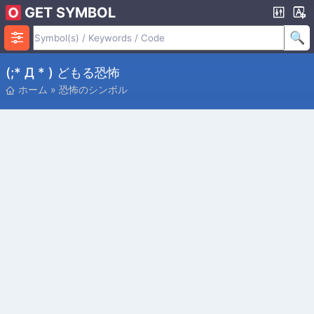
GET SYMBOL
(;* Д * ) どもる恐怖
ホーム
»
恐怖のシンボル