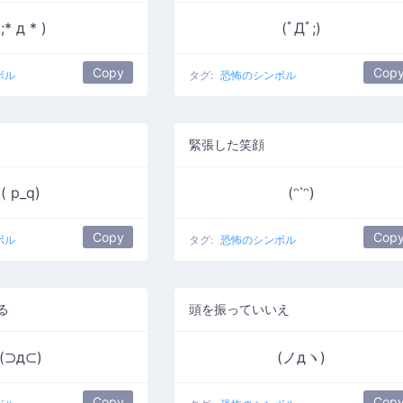
(;* д * )
(ﾟДﾟ;)
Copy
Cop
ボル
タグ:
恐怖のシンボル
緊張した笑顔
( p_q)
(ᵔ῾ᵔ)
Copy
Cop
ボル
タグ:
恐怖のシンボル
る
頭を振っていいえ
(⊃д⊂)
(ノдヽ)
Copy
Cop