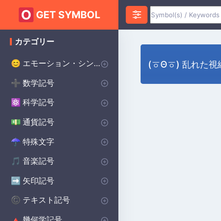
GET SYMBOL
カテゴリー
エモーション・シンボル
😊
(ㆆΘㆆ) 乱れた視
ハートのシンボル
愛のシンボル
怒りのシンボル
不安のシンボル
ハッピーシンボル
悲しいシンボル
サプライズシンボル
恐怖のシンボル
スマイリーシンボル
誓いのシンボル
幸運のシンボル
♥
❤️
😡
😰
😀
😰
😲
😨
😊
💌
🔴
数学記号
➕
インフィニティ・シンボル
代数記号
幾何学記号
円周率記号
デルタ記号
平方根記号
アルファシンボル
より大きい記号
より小さい記号
シグマシンボル
プラスマイナス記号
除算記号
ラムダ記号
合計記号
統計記号
P(A)
♾️
∑
π
∑
Δ
Σ
⌀
√
α
>
<
±
÷
λ
科学記号
⚛️
化学記号
物理記号
シータ記号
度記号
オメガシンボル
生物学の記号
Ac
⚯
Θ
Ω
β
°
通貨記号
💵
世界の主要通貨
セント記号
ポンド通貨記号
日本円 通貨記号
$
¢
£
¥
特殊文字
☂︎
句読点
装飾的なシンボル
ドット記号
プリンスシンボル
ベルセルクのシンボル
バイキングのシンボル
溶接記号
学校のシンボル
スター・ウォーズのシンボル
ヒンドゥー教のシンボル
異教のシンボル
⚜
☮️
⚔️
⚔️
🔨
🏫
⭐
☯️
ॐ
•
:
音楽記号
🎵
備考 記号
記号
休符記号
音楽記号を繰り返す
🎵
🎼
♩
♯
矢印記号
➡️
方向矢印
下矢印記号
右矢印記号
上矢印記号
キャレット矢印記号
➡️
→
↓
↑
^
テキスト記号
©️
著作権シンボル
女性のシンボル
美的シンボル
男性のシンボル
バットマンのシンボル
無政府主義のシンボル
十字のシンボル
段落記号
車のシンボル
自閉症のシンボル
ケルトのシンボル
食器洗い機の記号
ハリー・ポッターのシンボル
北欧のシンボル
保護シンボル
©️
♀
❤️
♂
🦇
✝️
🚗
🧩
☘️
🍽️
🔮
🔨
🐉
Ⓐ
¶
幾何学記号
🔺