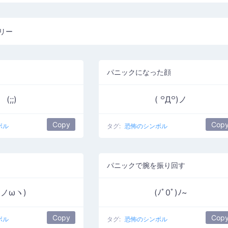
リー
パニックになった顔
(;;)
( ꒪Д꒪)ノ
Copy
Cop
ボル
タグ:
恐怖のシンボル
パニックで腕を振り回す
(ノωヽ)
(ﾉﾟ0ﾟ)ﾉ~
Copy
Cop
ボル
タグ:
恐怖のシンボル