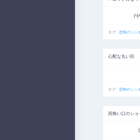
(
タグ:
恐怖のシン
心配な丸い目
タグ:
恐怖のシン
四角い口のショ