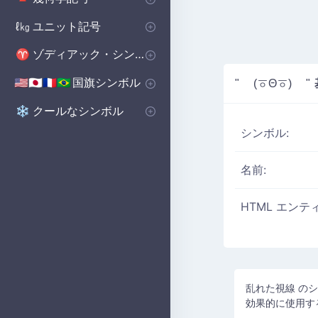
基本図形
ポリゴンシンボル
立体図形記号
🔺
⬟
■
ユニット記号
ℓ㎏
体積単位 記号
マイクロ単位記号
📏
μ
ゾディアック・シンボル
♈
西洋の星座シンボル
♈
国旗シンボル
🇺🇸🇯🇵🇫🇷🇧🇷
" (ㆆΘㆆ) "
国のシンボル
国旗シンボル
🇺🇸🇬🇧🇨🇳
の
クールなシンボル
❄️
シンボル:
名前:
HTML エンテ
乱れた視線 のシ
効果的に使用す