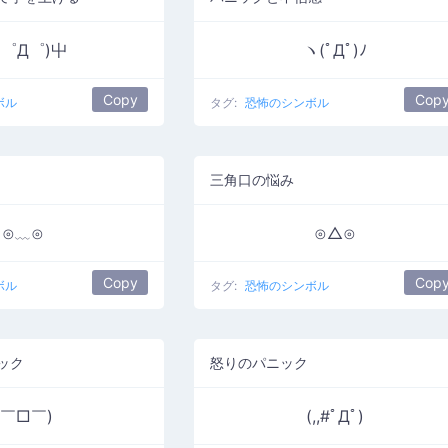
屮゜Д゜)屮
ヽ(ﾟДﾟ)ﾉ
Copy
Cop
ボル
タグ:
恐怖のシンボル
三角口の悩み
⊙﹏⊙
⊙△⊙
Copy
Cop
ボル
タグ:
恐怖のシンボル
ック
怒りのパニック
(￣□￣)
(,,#ﾟДﾟ)