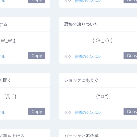
ボル
タグ:
恐怖のシンボル
する
恐怖で凍りついた
(＠_＠;)
( ⚆ _ ⚆ )
Copy
Cop
ボル
タグ:
恐怖のシンボル
く開く
ショックにあえぐ
( ゜Д゜)
(°ロ°)
Copy
Cop
ボル
タグ:
恐怖のシンボル
て手を上げる
パニックと不信感