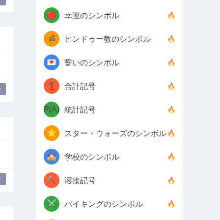
🔴
幸運のシンボル
ॐ
ヒンドゥー教のシンボル
💌
誓いのシンボル
∑
合計記号
y
P(A)
統計記号
⭐
スター・ウォーズのシンボル
🏫
学校のシンボル
y
🔨
溶接記号
⚔️
バイキングのシンボル