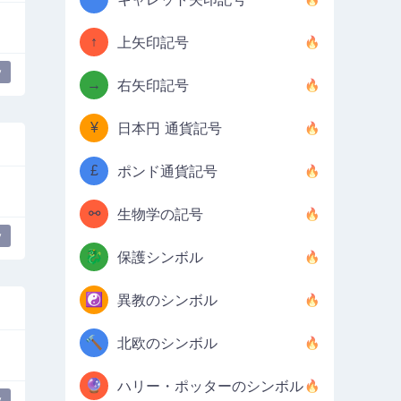
↑
上矢印記号
y
→
右矢印記号
¥
日本円 通貨記号
£
ポンド通貨記号
⚯
生物学の記号
y
🐉
保護シンボル
☯️
異教のシンボル
🔨
北欧のシンボル
🔮
ハリー・ポッターのシンボル
y