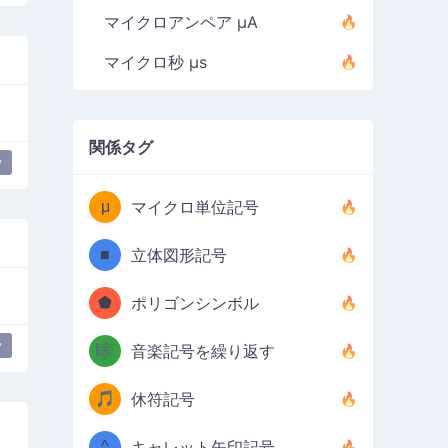
マイクロアンペア µA
マイクロ秒 µs
関係タグ
y
μ
マイクロ単位記号
■
立体図形記号
⬟
ポリゴンシンボル
y
🎼
音楽記号を繰り返す
🎵
休符記号
^
キャレット矢印記号