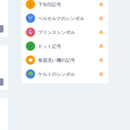
↓
下矢印記号
⚔️
ベルセルクのシンボル
y
☮️
プリンスシンボル
•
ドット記号
🍽️
食器洗い機の記号
☘️
ケルトのシンボル
y