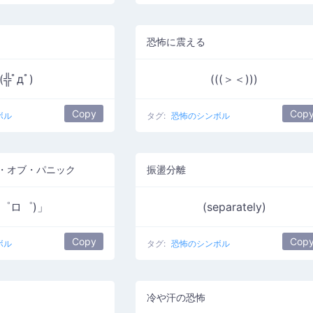
恐怖に震える
(╬ﾟдﾟ)
(((＞＜)))
Copy
Cop
ボル
タグ:
恐怖のシンボル
・オブ・パニック
振盪分離
」゜ロ゜)」
(separately)
Copy
Cop
ボル
タグ:
恐怖のシンボル
冷や汗の恐怖