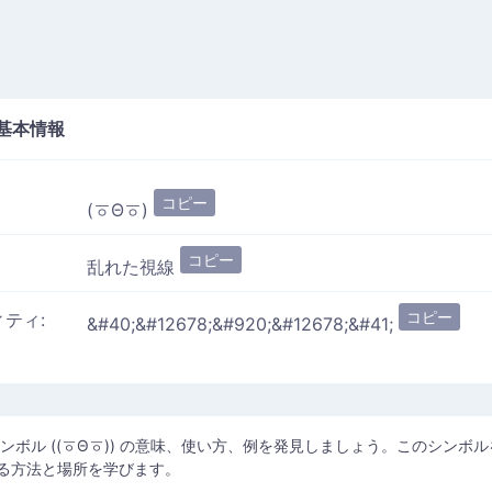
基本情報
コピー
(ㆆΘㆆ)
コピー
乱れた視線
コピー
ィティ:
&#40;&#12678;&#920;&#12678;&#41;
ンボル ((ㆆΘㆆ)) の意味、使い方、例を発見しましょう。このシンボル
る方法と場所を学びます。