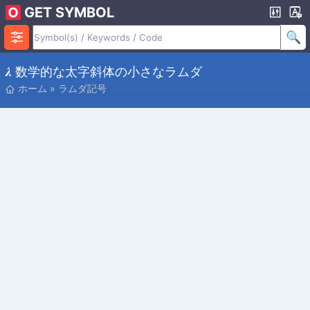
GET SYMBOL
𝝀 数学的な太字斜体の小さなラムダ
ホーム
»
ラムダ記号