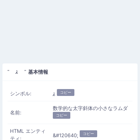
基本情報
" 𝝀 "
コピー
シンボル:
𝝀
数学的な太字斜体の小さなラムダ
名前:
コピー
HTML エンティ
コピー
&#120640;
ティ: