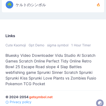
☘️
ケルトのシンボル
Links
Cute Kaomoji
Gpt Demo
sigma symbol
1 Hour Timer
Bluesky Video Downloader
Vidu Studio AI
Scratch
Games
Scratch Online
Perfect Tidy Online
Retro
Bowl 25
Escape Road
slope 4
Slap Battles
webfishing game
Sprunki Sinner
Scratch Sprunki
Sprunki Kiss
Sprunki Love
Plants vs Zombies Fusio
Pokemon TCG Pocket
© 2024-2054
getsymbol.net
Privacy policy