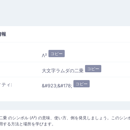
情報
コピー
Λ²
コピー
大文字ラムダの二乗
コピー
ィティ:
&#923;&#178;
乗 のシンボル (Λ²) の意味、使い方、例を発見しましょう。このシン
用する方法と場所を学びます。