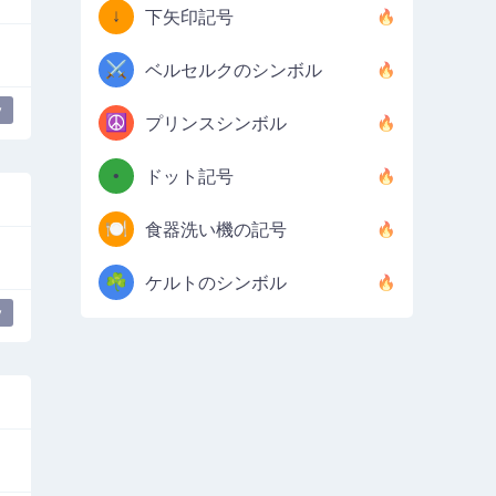
↓
下矢印記号
⚔️
ベルセルクのシンボル
y
☮️
プリンスシンボル
•
ドット記号
🍽️
食器洗い機の記号
☘️
ケルトのシンボル
y