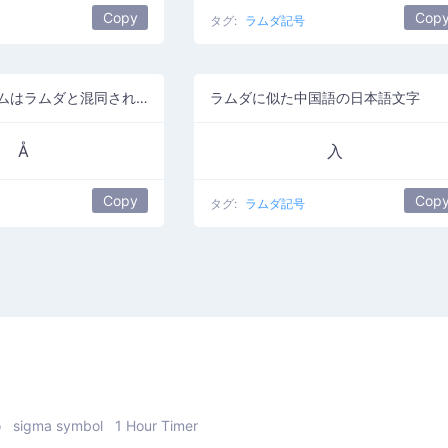
Copy
Cop
タグ:
ラムダ記号
オングストロームはラムダと混同されることがあります
ラムダに似た中国語の日本語文字
Å
入
Copy
Cop
タグ:
ラムダ記号
o
sigma symbol
1 Hour Timer