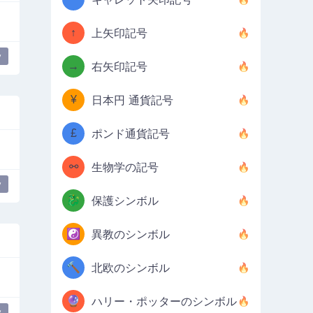
↑
上矢印記号
y
→
右矢印記号
¥
日本円 通貨記号
£
ポンド通貨記号
⚯
生物学の記号
y
🐉
保護シンボル
☯️
異教のシンボル
🔨
北欧のシンボル
🔮
ハリー・ポッターのシンボル
y