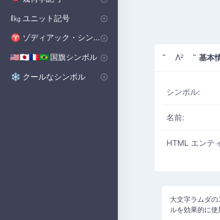
基本図形
ポリゴンシンボル
立体図形記号
🔺
⬟
■
ユニット記号
ℓ㎏
体積単位 記号
マイクロ単位記号
📏
μ
ゾディアック・シンボル
♈
西洋の星座シンボル
♈
国旗シンボル
基本
🇺🇸🇯🇵🇫🇷🇧🇷
" Λ² "
国のシンボル
国旗シンボル
🇺🇸🇬🇧🇨🇳
の
クールなシンボル
❄️
シンボル:
名前:
HTML エンテ
大文字ラムダの二
ルを効果的に使