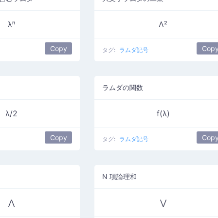
λⁿ
Λ²
Copy
Cop
タグ:
ラムダ記号
ラムダの関数
λ/2
f(λ)
Copy
Cop
タグ:
ラムダ記号
N 項論理和
⋀
⋁