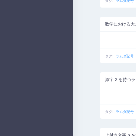
タグ:
ラムダ記号
数学における大
タグ:
ラムダ記号
添字 2 を持つ
タグ:
ラムダ記号
上付き文字 n 