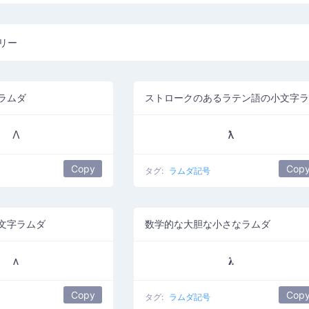
リー
ラムダ
Λ
ƛ
Copy
Cop
タグ:
ラムダ記号
文字ラムダ
数学的な大胆な小さなラムダ
ᴧ
𝛌
Copy
Cop
タグ:
ラムダ記号