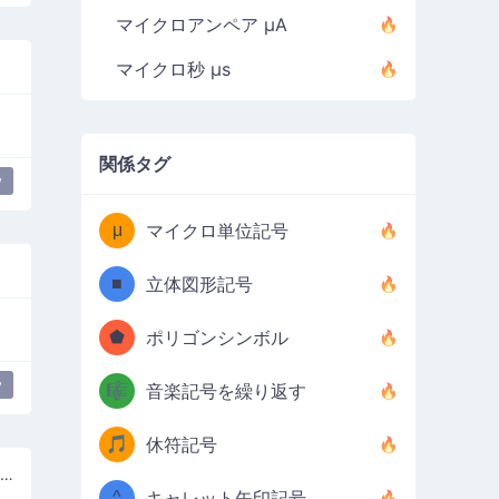
マイクロアンペア µA
マイクロ秒 µs
関係タグ
y
μ
マイクロ単位記号
■
立体図形記号
⬟
ポリゴンシンボル
y
🎼
音楽記号を繰り返す
🎵
休符記号
数学的なサンセリフ太字の小さなラムダ
^
キャレット矢印記号