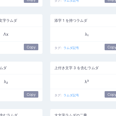
タグ:
ラムダ記号
文字ラムダ
添字 1 を持つラムダ
Λx
λ₁
Copy
Cop
タグ:
ラムダ記号
ラムダ
上付き文字 3 を含むラムダ
λ₂
λ³
Copy
Cop
タグ:
ラムダ記号
を含むラムダ
大文字ラムダの二乗