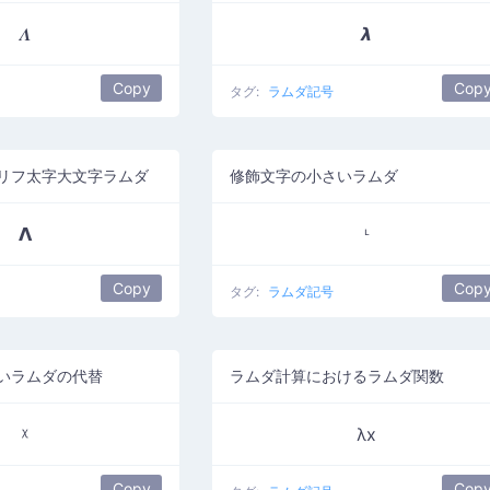
𝜦
𝞴
Copy
Cop
タグ:
ラムダ記号
リフ太字大文字ラムダ
修飾文字の小さいラムダ
𝝠
ᶫ
Copy
Cop
タグ:
ラムダ記号
いラムダの代替
ラムダ計算におけるラムダ関数
ᵡ
λx
Copy
Cop