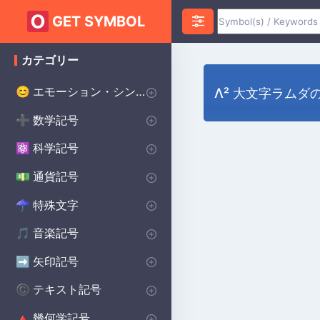
GET SYMBOL
カテゴリー
エモーション・シンボル
😊
Λ² 大文字ラムダ
ハートのシンボル
愛のシンボル
怒りのシンボル
不安のシンボル
ハッピーシンボル
悲しいシンボル
サプライズシンボル
恐怖のシンボル
スマイリーシンボル
誓いのシンボル
幸運のシンボル
♥
❤️
😡
😰
😀
😰
😲
😨
😊
💌
🔴
数学記号
➕
インフィニティ・シンボル
代数記号
幾何学記号
円周率記号
デルタ記号
平方根記号
アルファシンボル
より大きい記号
より小さい記号
シグマシンボル
プラスマイナス記号
除算記号
ラムダ記号
合計記号
統計記号
P(A)
♾️
∑
π
∑
Δ
Σ
⌀
√
α
>
<
±
÷
λ
科学記号
⚛️
化学記号
物理記号
シータ記号
度記号
オメガシンボル
生物学の記号
Ac
⚯
Θ
Ω
β
°
通貨記号
💵
世界の主要通貨
セント記号
ポンド通貨記号
日本円 通貨記号
$
¢
£
¥
特殊文字
☂︎
句読点
装飾的なシンボル
ドット記号
プリンスシンボル
ベルセルクのシンボル
バイキングのシンボル
溶接記号
学校のシンボル
スター・ウォーズのシンボル
ヒンドゥー教のシンボル
異教のシンボル
⚜
☮️
⚔️
⚔️
🔨
🏫
⭐
☯️
ॐ
•
:
音楽記号
🎵
備考 記号
記号
休符記号
音楽記号を繰り返す
🎵
🎼
♩
♯
矢印記号
➡️
方向矢印
下矢印記号
右矢印記号
上矢印記号
キャレット矢印記号
➡️
→
↓
↑
^
テキスト記号
©️
著作権シンボル
女性のシンボル
美的シンボル
男性のシンボル
バットマンのシンボル
無政府主義のシンボル
十字のシンボル
段落記号
車のシンボル
自閉症のシンボル
ケルトのシンボル
食器洗い機の記号
ハリー・ポッターのシンボル
北欧のシンボル
保護シンボル
©️
♀
❤️
♂
🦇
✝️
🚗
🧩
☘️
🍽️
🔮
🔨
🐉
Ⓐ
¶
幾何学記号
🔺