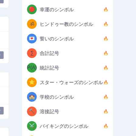
🔴
幸運のシンボル
ॐ
ヒンドゥー教のシンボル
💌
誓いのシンボル
∑
合計記号
y
P(A)
統計記号
⭐
スター・ウォーズのシンボル
🏫
学校のシンボル
y
🔨
溶接記号
⚔️
バイキングのシンボル