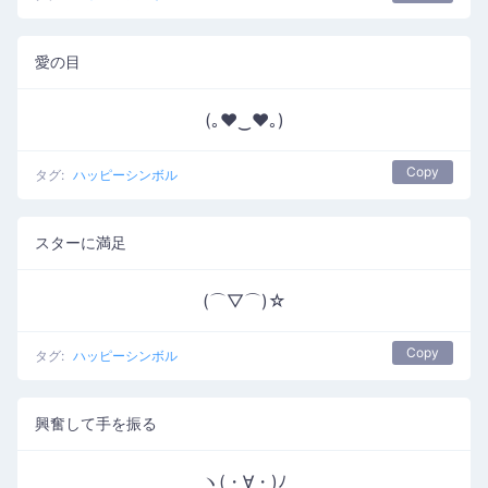
愛の目
(｡♥‿♥｡)
Copy
タグ:
ハッピーシンボル
スターに満足
(⌒▽⌒)☆
Copy
タグ:
ハッピーシンボル
興奮して手を振る
ヽ(・∀・)ﾉ