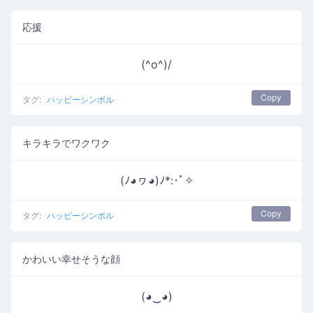
応援
(^o^)/
Copy
タグ:
ハッピーシンボル
キラキラでワクワク
(ﾉ◕ヮ◕)ﾉ*:･ﾟ✧
Copy
タグ:
ハッピーシンボル
かわいい幸せそうな顔
(◕‿◕)