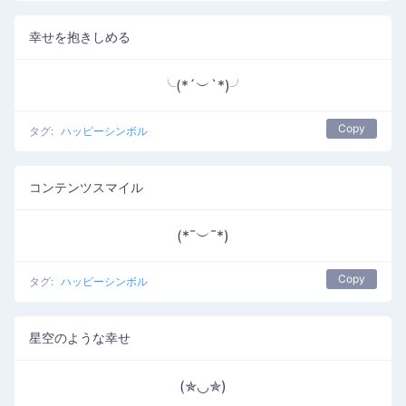
幸せを抱きしめる
╰(*´︶`*)╯
Copy
タグ:
ハッピーシンボル
コンテンツスマイル
(*¯︶¯*)
Copy
タグ:
ハッピーシンボル
星空のような幸せ
(✯◡✯)