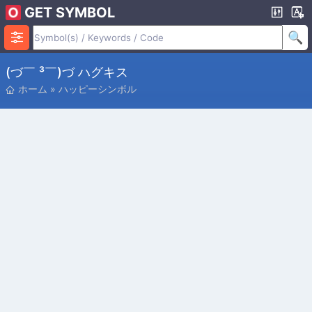
GET SYMBOL
(づ￣ ³￣)づ ハグキス
ホーム
»
ハッピーシンボル