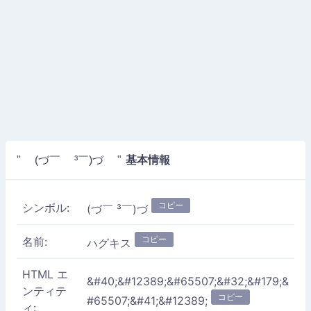
基本情報
" (づ￣ ³￣)づ "
コピー
シンボル:
(づ￣ ³￣)づ
コピー
名前:
ハグキス
HTML エ
&#40;&#12389;&#65507;&#32;&#179;&
ンティテ
コピー
#65507;&#41;&#12389;
ィ: