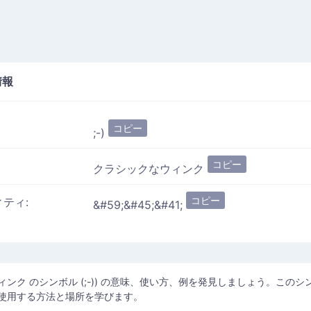
情報
コピー
;-)
コピー
クラシックなウィンク
コピー
ィティ:
&#59;&#45;&#41;
ンク のシンボル (;-)) の意味、使い方、例を発見しましょう。このシ
使用する方法と場所を学びます。