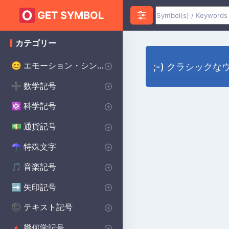
GET SYMBOL
カテゴリー
エモーション・シンボル
😊
;-) クラシックな
ハートのシンボル
愛のシンボル
怒りのシンボル
不安のシンボル
ハッピーシンボル
悲しいシンボル
サプライズシンボル
恐怖のシンボル
スマイリーシンボル
誓いのシンボル
幸運のシンボル
♥
❤️
😡
😰
😀
😰
😲
😨
😊
💌
🔴
数学記号
➕
インフィニティ・シンボル
代数記号
幾何学記号
円周率記号
デルタ記号
平方根記号
アルファシンボル
より大きい記号
より小さい記号
シグマシンボル
プラスマイナス記号
除算記号
ラムダ記号
合計記号
統計記号
P(A)
♾️
∑
π
∑
Δ
Σ
⌀
√
α
>
<
±
÷
λ
科学記号
⚛️
化学記号
物理記号
シータ記号
度記号
オメガシンボル
生物学の記号
Ac
⚯
Θ
Ω
β
°
通貨記号
💵
世界の主要通貨
セント記号
ポンド通貨記号
日本円 通貨記号
$
¢
£
¥
特殊文字
☂︎
句読点
装飾的なシンボル
ドット記号
プリンスシンボル
ベルセルクのシンボル
バイキングのシンボル
溶接記号
学校のシンボル
スター・ウォーズのシンボル
ヒンドゥー教のシンボル
異教のシンボル
⚜
☮️
⚔️
⚔️
🔨
🏫
⭐
☯️
ॐ
•
:
音楽記号
🎵
備考 記号
記号
休符記号
音楽記号を繰り返す
🎵
🎼
♩
♯
矢印記号
➡️
方向矢印
下矢印記号
右矢印記号
上矢印記号
キャレット矢印記号
➡️
→
↓
↑
^
テキスト記号
©️
著作権シンボル
女性のシンボル
美的シンボル
男性のシンボル
バットマンのシンボル
無政府主義のシンボル
十字のシンボル
段落記号
車のシンボル
自閉症のシンボル
ケルトのシンボル
食器洗い機の記号
ハリー・ポッターのシンボル
北欧のシンボル
保護シンボル
©️
♀
❤️
♂
🦇
✝️
🚗
🧩
☘️
🍽️
🔮
🔨
🐉
Ⓐ
¶
幾何学記号
🔺