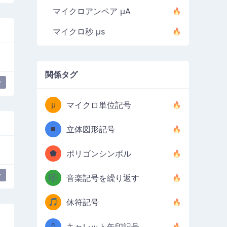
マイクロアンペア µA
マイクロ秒 µs
関係タグ
y
μ
マイクロ単位記号
■
立体図形記号
⬟
ポリゴンシンボル
y
🎼
音楽記号を繰り返す
🎵
休符記号
^
キャレット矢印記号