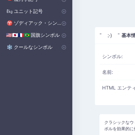
基本図形
ポリゴンシンボル
立体図形記号
🔺
⬟
■
ユニット記号
ℓ㎏
体積単位 記号
マイクロ単位記号
📏
μ
ゾディアック・シンボル
♈
西洋の星座シンボル
♈
国旗シンボル
基本
🇺🇸🇯🇵🇫🇷🇧🇷
" ;-) "
国のシンボル
国旗シンボル
🇺🇸🇬🇧🇨🇳
の
クールなシンボル
❄️
シンボル:
名前:
HTML エンテ
クラシックなウィ
ボルを効果的に