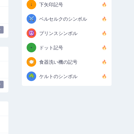
↓
下矢印記号
⚔️
ベルセルクのシンボル
y
☮️
プリンスシンボル
•
ドット記号
🍽️
食器洗い機の記号
☘️
ケルトのシンボル
y