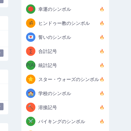
🔴
幸運のシンボル
ॐ
ヒンドゥー教のシンボル
💌
誓いのシンボル
∑
合計記号
y
P(A)
統計記号
⭐
スター・ウォーズのシンボル
🏫
学校のシンボル
y
🔨
溶接記号
⚔️
バイキングのシンボル