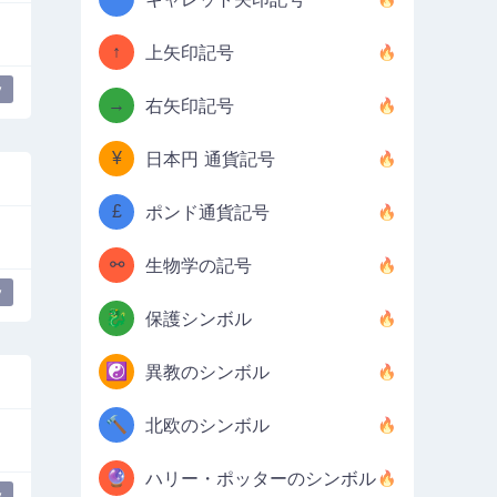
↑
上矢印記号
y
→
右矢印記号
¥
日本円 通貨記号
£
ポンド通貨記号
⚯
生物学の記号
y
🐉
保護シンボル
☯️
異教のシンボル
🔨
北欧のシンボル
🔮
ハリー・ポッターのシンボル
y