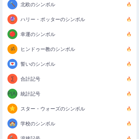
🔨
北欧のシンボル
🔮
ハリー・ポッターのシンボル
🔴
幸運のシンボル
ॐ
ヒンドゥー教のシンボル
💌
誓いのシンボル
∑
合計記号
P(A)
統計記号
⭐
スター・ウォーズのシンボル
🏫
学校のシンボル
🔨
溶接記号