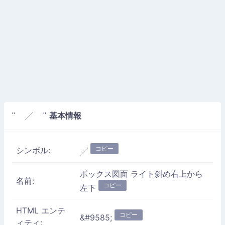
基本情報
" ╱ "
コピー
シンボル:
╱
ボックス図面 ライト斜め右上から
名前:
コピー
左下
HTML エンテ
コピー
&#9585;
ィティ: