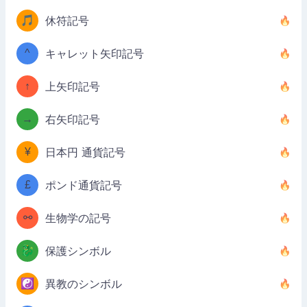
🎵
休符記号
^
キャレット矢印記号
↑
上矢印記号
→
右矢印記号
¥
日本円 通貨記号
£
ポンド通貨記号
⚯
生物学の記号
🐉
保護シンボル
☯️
異教のシンボル