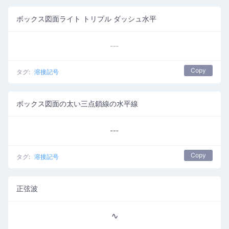
ボックス図面ライト トリプル ダッシュ水平
┄
Copy
タグ:
溶接記号
ボックス図面の太い三点鎖線の水平線
┅
Copy
タグ:
溶接記号
正弦波
∿