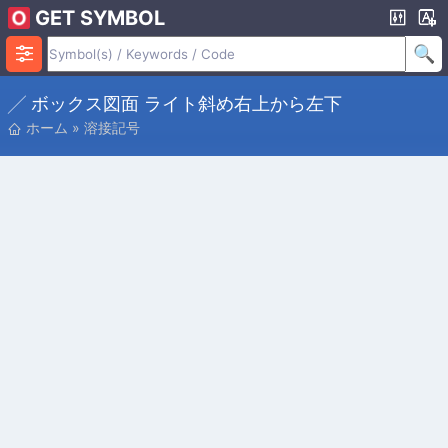
GET SYMBOL
╱ ボックス図面 ライト斜め右上から左下
ホーム
»
溶接記号