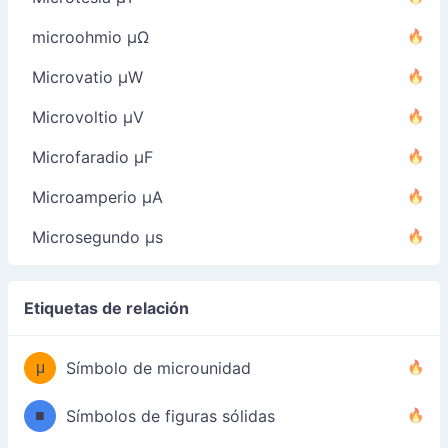
microohmio µΩ
Microvatio µW
Microvoltio µV
Microfaradio µF
Microamperio µA
Microsegundo µs
Etiquetas de relación
μ
Símbolo de microunidad
■
Símbolos de figuras sólidas