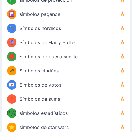
☯️
símbolos paganos
🔨
Símbolos nórdicos
🔮
Símbolos de Harry Potter
🔴
Símbolos de buena suerte
ॐ
Símbolos hindúes
💌
Símbolos de votos
∑
Símbolos de suma
P(A)
símbolos estadísticos
⭐
símbolos de star wars