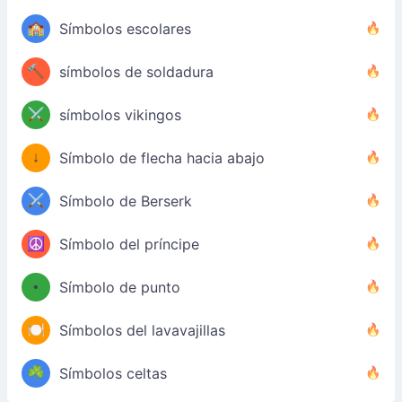
🏫
Símbolos escolares
🔨
símbolos de soldadura
⚔️
símbolos vikingos
↓
Símbolo de flecha hacia abajo
⚔️
Símbolo de Berserk
☮️
Símbolo del príncipe
•
Símbolo de punto
🍽️
Símbolos del lavavajillas
☘️
Símbolos celtas