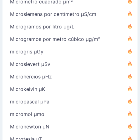
Micrómetro cuadrado µm²
Microsiemens por centímetro µS/cm
Microgramos por litro µg/L
Microgramos por metro cúbico µg/m³
microgris µGy
Microsievert µSv
Microhercios µHz
Microkelvin µK
micropascal µPa
micromol µmol
Micronewton µN
Microtesla µT