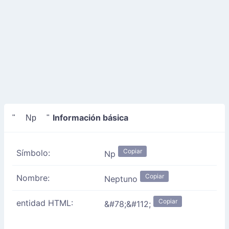
Información básica
" Np "
Copiar
Símbolo:
Np
Copiar
Nombre:
Neptuno
Copiar
entidad HTML:
&#78;&#112;