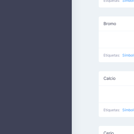
Etiquetas:
Símbol
Bromo
Etiquetas:
Símbol
Calcio
Etiquetas:
Símbol
Cerio