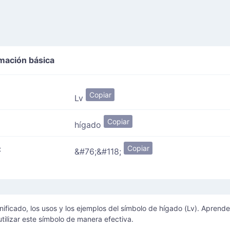
mación básica
Copiar
Lv
Copiar
hígado
Copiar
:
&#76;&#118;
nificado, los usos y los ejemplos del símbolo de hígado (Lv). Aprende
ilizar este símbolo de manera efectiva.