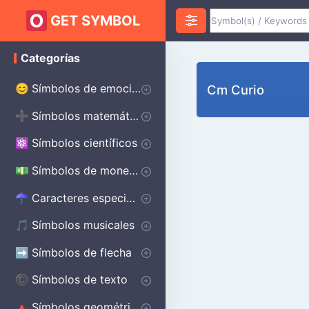
GET SYMBOL
Categorías
Símbolos de emoción
😊
Cm Curio
Símbolos del corazón
Símbolos de amor
Símbolos de la ira
Símbolos de ansiedad
Símbolos felices
Símbolos tristes
Símbolos sorpresa
Símbolos del miedo
Símbolos sonrientes
Símbolos de votos
Símbolos de buena suerte
♥
❤️
😡
😰
😀
😰
😲
😨
😊
💌
🔴
Símbolos matemáticos
➕
Símbolos del infinito
Símbolos de álgebra
Símbolos geométricos
Símbolo Pi
Símbolo delta
Símbolo de raíz cuadrada
Símbolo Alfa
Símbolo mayor que
Símbolo menor que
Símbolo Sigma
Símbolo más-menos
Símbolo de división
Símbolo Lambda
Símbolos de suma
símbolos estadísticos
P(A)
♾️
∑
π
∑
Δ
Σ
⌀
√
α
>
<
±
÷
λ
Símbolos científicos
⚛️
Símbolos químicos
Símbolos físicos
símbolo theta
Símbolo de grados
Símbolo Omega
Símbolos de biología
Ac
⚯
Θ
Ω
β
°
Símbolos de moneda
💵
Principales monedas del mundo
Símbolo de centavos
Símbolo de la libra esterlina
Yen japonés Símbolo de moneda
$
¢
£
¥
Caracteres especiales
☂︎
signos de puntuación
Símbolos decorativos
Símbolo de punto
Símbolo del príncipe
Símbolo de Berserk
símbolos vikingos
símbolos de soldadura
Símbolos escolares
símbolos de star wars
Símbolos hindúes
símbolos paganos
⚜
☮️
⚔️
⚔️
🔨
🏫
⭐
☯️
ॐ
•
:
Símbolos musicales
🎵
Notas Símbolos
Símbolos de las claves
símbolos de descanso musical
símbolo de repetición de música
🎵
🎼
♩
♯
Símbolos de flecha
➡️
Flechas direccionales
Símbolo de flecha hacia abajo
Símbolo de flecha derecha
Símbolo de flecha hacia arriba
símbolo de flecha de intercalación
➡️
→
↓
↑
^
Símbolos de texto
©️
Símbolos de copyright
Símbolo femenino
Símbolos estéticos
Símbolo masculino
Símbolo de Batman
Símbolo de la anarquía
Símbolos de la cruz
Símbolo de párrafo
Símbolos del coche
Símbolo del autismo
Símbolos celtas
Símbolos del lavavajillas
Símbolos de Harry Potter
Símbolos nórdicos
símbolos de protección
©️
♀
❤️
♂
🦇
✝️
🚗
🧩
☘️
🍽️
🔮
🔨
🐉
Ⓐ
¶
Símbolos geométricos
🔺