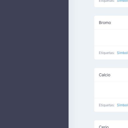
Etiquetas:
Símbol
Bromo
Etiquetas:
Símbol
Calcio
Etiquetas:
Símbol
Cerio