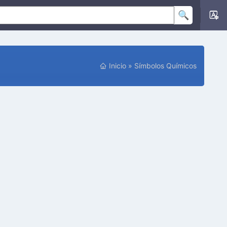
Inicio
»
Símbolos Químicos