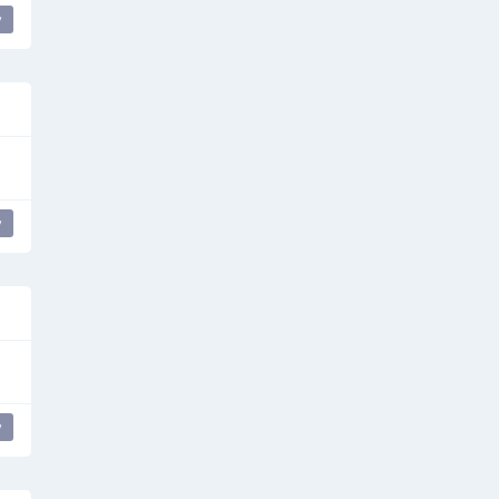
y
y
y