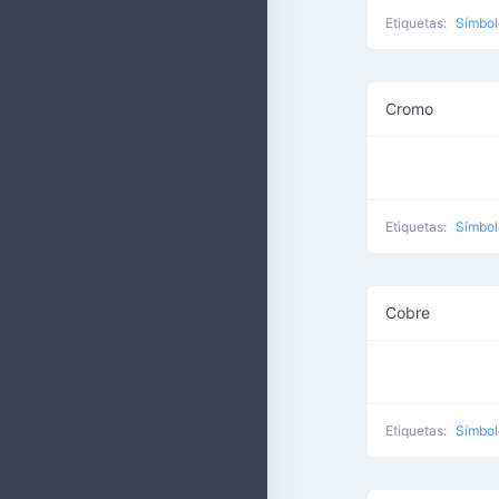
Etiquetas:
Símbol
Cromo
Etiquetas:
Símbol
Cobre
Etiquetas:
Símbol