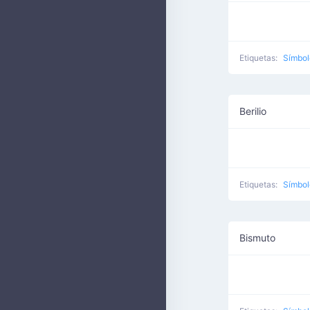
Etiquetas:
Símbol
Berilio
Etiquetas:
Símbol
Bismuto