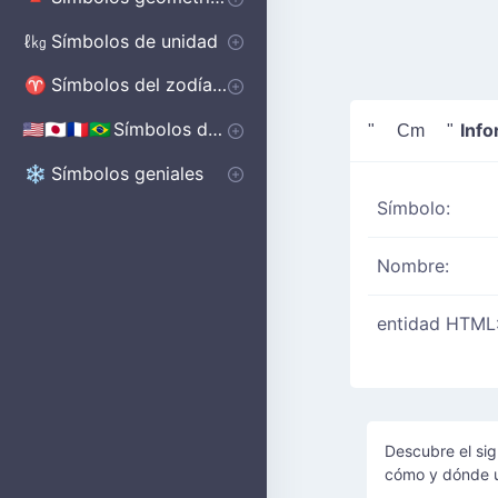
Formas básicas
Símbolos poligonales
Símbolos de figuras sólidas
🔺
⬟
■
Símbolos de unidad
ℓ㎏
Unidades de volumen Símbolos
Símbolo de microunidad
📏
μ
Símbolos del zodíaco
♈
Símbolos del zodíaco occidental
♈
Símbolos de la bandera
Info
🇺🇸🇯🇵🇫🇷🇧🇷
" Cm "
Símbolos nacionales
Símbolos de la bandera de un país
🇺🇸🇬🇧🇨🇳
の
Símbolos geniales
❄️
Símbolo:
Nombre:
entidad HTML
Descubre el sig
cómo y dónde ut