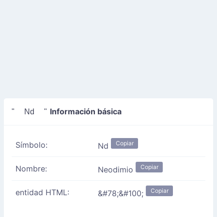
Información básica
" Nd "
Copiar
Símbolo:
Nd
Copiar
Nombre:
Neodimio
Copiar
entidad HTML:
&#78;&#100;