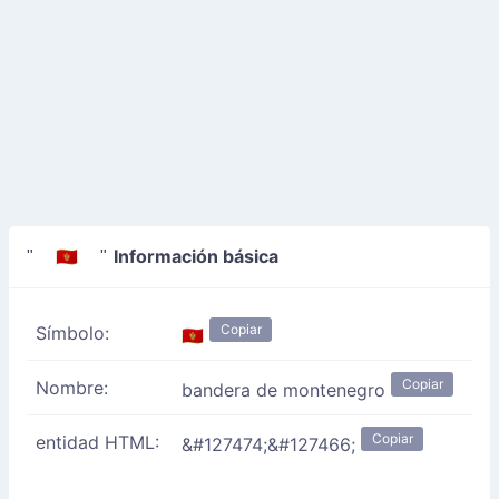
Información básica
" 🇲🇪 "
Copiar
Símbolo:
🇲🇪
Copiar
Nombre:
bandera de montenegro
Copiar
entidad HTML:
&#127474;&#127466;