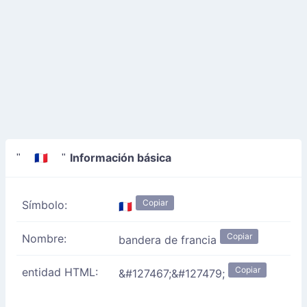
Información básica
" 🇫🇷 "
Copiar
Símbolo:
🇫🇷
Copiar
Nombre:
bandera de francia
Copiar
entidad HTML:
&#127467;&#127479;