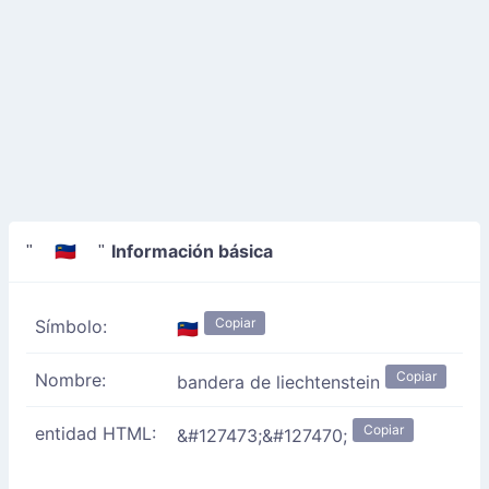
Información básica
" 🇱🇮 "
Copiar
Símbolo:
🇱🇮
Copiar
Nombre:
bandera de liechtenstein
Copiar
entidad HTML:
&#127473;&#127470;