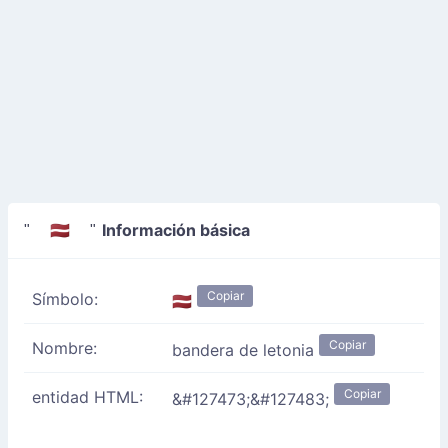
Información básica
" 🇱🇻 "
Copiar
Símbolo:
🇱🇻
Copiar
Nombre:
bandera de letonia
Copiar
entidad HTML:
&#127473;&#127483;