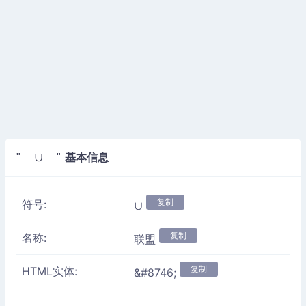
基本信息
" ∪ "
复制
符号:
∪
复制
名称:
联盟
复制
HTML实体:
&#8746;