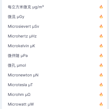
每立方米微克 µg/m³
微流 µGy
Microsievert µSv
Microhertz µHz
Microkelvin µK
微伴随 µPa
微孔 µmol
Micronewton µN
Microtesla µT
Microhm µΩ
Microwatt µW