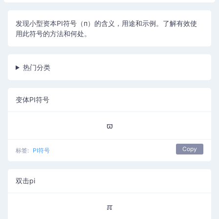
发现小型资本PI符号（ᴨ）的含义，用途和示例。了解有效使
用此符号的方法和何处。
热门分类
变体PI符号
ϖ
Copy
标签:
PI符号
双击pi
ℼ