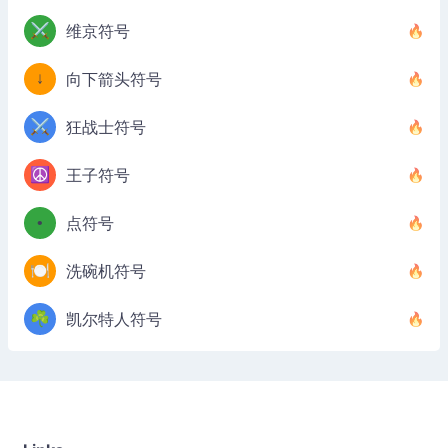
⚔️
维京符号
↓
向下箭头符号
⚔️
狂战士符号
☮️
王子符号
•
点符号
🍽️
洗碗机符号
☘️
凯尔特人符号