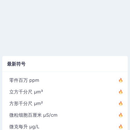
最新符号
零件百万 ppm
立方千分尺 µm³
方形千分尺 µm²
微粒细胞百厘米 µS/cm
微克每升 µg/L