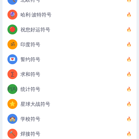
🔮
哈利·波特符号
🔴
祝您好运符号
ॐ
印度符号
💌
誓约符号
∑
求和符号
P(A)
统计符号
⭐
星球大战符号
🏫
学校符号
🔨
焊接符号