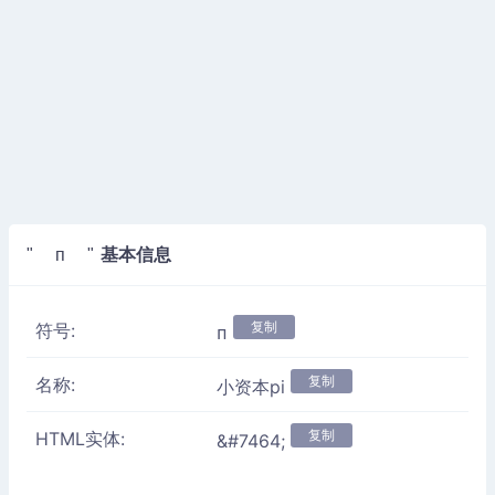
基本信息
" ᴨ "
复制
符号:
ᴨ
复制
名称:
小资本pi
复制
HTML实体:
&#7464;