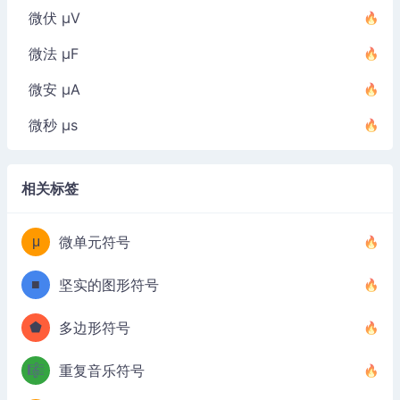
微伏 µV
微法 µF
微安 µA
微秒 µs
相关标签
μ
微单元符号
■
坚实的图形符号
⬟
多边形符号
🎼
重复音乐符号