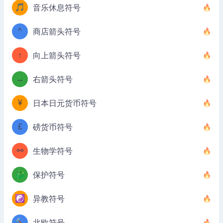
🎵
音乐休息符号
^
商店箭头符号
↑
向上箭头符号
→
右箭头符号
¥
日本日元货币符号
£
磅货币符号
⚯
生物学符号
🐉
保护符号
☯️
异教符号
🔨
北欧符号