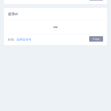
波浪st
〰️
Copy
标签:
自闭症符号