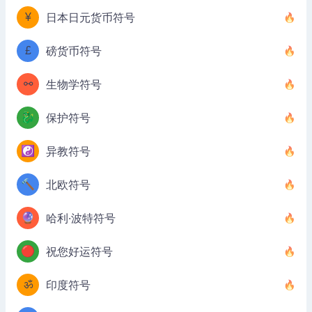
¥
日本日元货币符号
£
磅货币符号
⚯
生物学符号
🐉
保护符号
☯️
异教符号
🔨
北欧符号
🔮
哈利·波特符号
🔴
祝您好运符号
ॐ
印度符号