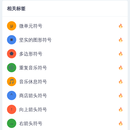
相关标签
μ
微单元符号
■
坚实的图形符号
⬟
多边形符号
🎼
重复音乐符号
🎵
音乐休息符号
^
商店箭头符号
↑
向上箭头符号
→
右箭头符号