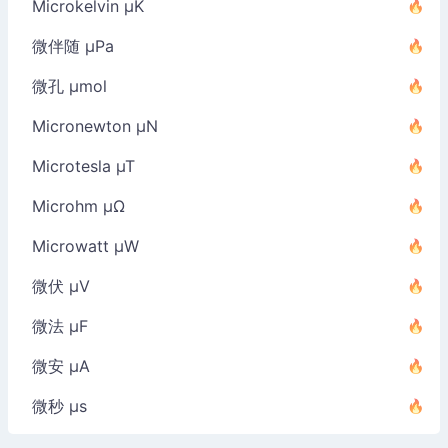
Microkelvin µK
微伴随 µPa
微孔 µmol
Micronewton µN
Microtesla µT
Microhm µΩ
Microwatt µW
微伏 µV
微法 µF
微安 µA
微秒 µs