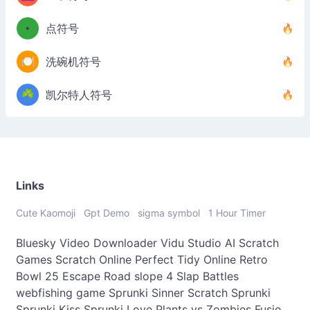
•
点符号
🍽️
洗碗机符号
☘️
凯尔特人符号
Links
Cute Kaomoji
Gpt Demo
sigma symbol
1 Hour Timer
Bluesky Video Downloader
Vidu Studio AI
Scratch
Games
Scratch Online
Perfect Tidy Online
Retro
Bowl 25
Escape Road
slope 4
Slap Battles
webfishing game
Sprunki Sinner
Scratch Sprunki
Sprunki Kiss
Sprunki Love
Plants vs Zombies Fusio