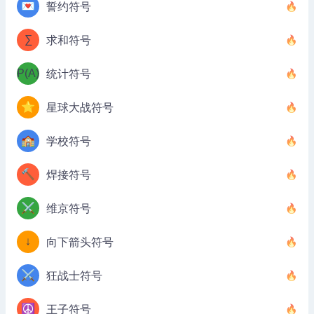
💌
誓约符号
∑
求和符号
P(A)
统计符号
⭐
星球大战符号
🏫
学校符号
🔨
焊接符号
⚔️
维京符号
↓
向下箭头符号
⚔️
狂战士符号
☮️
王子符号