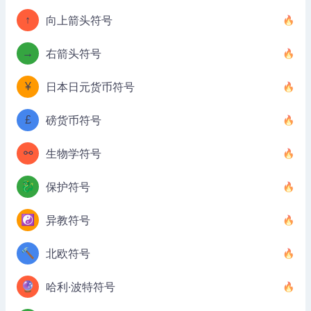
↑
向上箭头符号
→
右箭头符号
¥
日本日元货币符号
£
磅货币符号
⚯
生物学符号
🐉
保护符号
☯️
异教符号
🔨
北欧符号
🔮
哈利·波特符号