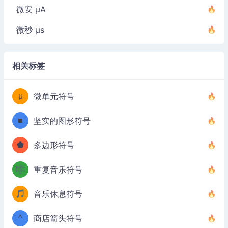
微安 µA
微秒 µs
相关标签
μ
微单元符号
■
坚实的图形符号
⬟
多边形符号
🎼
重复音乐符号
🎵
音乐休息符号
^
商店箭头符号