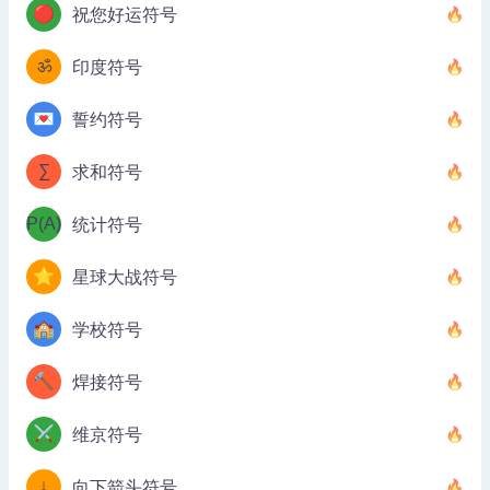
🔴
祝您好运符号
ॐ
印度符号
💌
誓约符号
∑
求和符号
P(A)
统计符号
⭐
星球大战符号
🏫
学校符号
🔨
焊接符号
⚔️
维京符号
↓
向下箭头符号