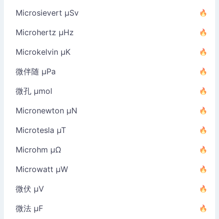
Microsievert µSv
Microhertz µHz
Microkelvin µK
微伴随 µPa
微孔 µmol
Micronewton µN
Microtesla µT
Microhm µΩ
Microwatt µW
微伏 µV
微法 µF