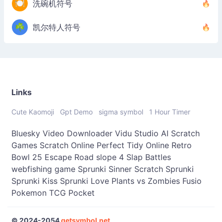
🍽️
洗碗机符号
☘️
凯尔特人符号
Links
Cute Kaomoji
Gpt Demo
sigma symbol
1 Hour Timer
Bluesky Video Downloader
Vidu Studio AI
Scratch
Games
Scratch Online
Perfect Tidy Online
Retro
Bowl 25
Escape Road
slope 4
Slap Battles
webfishing game
Sprunki Sinner
Scratch Sprunki
Sprunki Kiss
Sprunki Love
Plants vs Zombies Fusio
Pokemon TCG Pocket
© 2024-2054
getsymbol.net