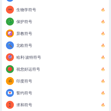
⚯
生物学符号
🐉
保护符号
☯️
异教符号
🔨
北欧符号
🔮
哈利·波特符号
🔴
祝您好运符号
ॐ
印度符号
💌
誓约符号
∑
求和符号