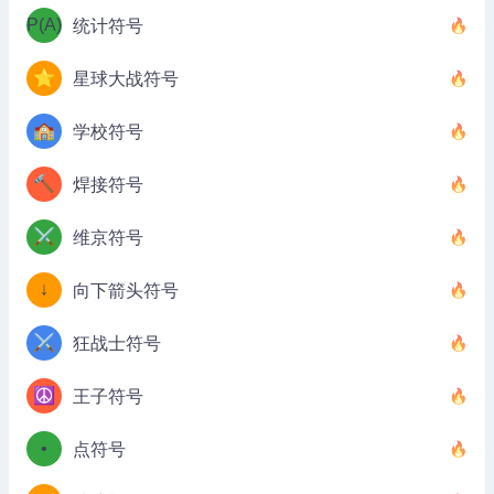
P(A)
统计符号
⭐
星球大战符号
🏫
学校符号
🔨
焊接符号
⚔️
维京符号
↓
向下箭头符号
⚔️
狂战士符号
☮️
王子符号
•
点符号