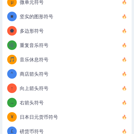
μ
微单元符号
■
坚实的图形符号
⬟
多边形符号
🎼
重复音乐符号
🎵
音乐休息符号
^
商店箭头符号
↑
向上箭头符号
→
右箭头符号
¥
日本日元货币符号
£
磅货币符号