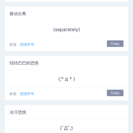
摇动分离
(separately)
Copy
标签:
恐惧符号
结结巴巴的恐惧
(;* д * )
Copy
标签:
恐惧符号
冷汗恐惧
(ﾟДﾟ;)