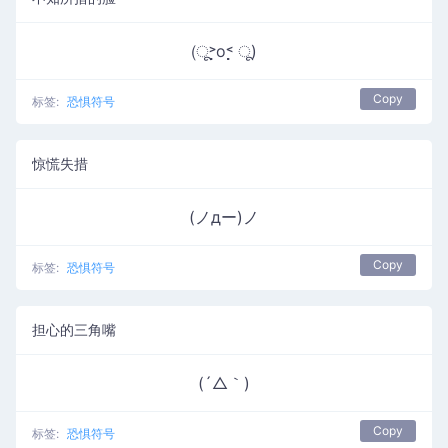
(ू˃̣̣̣̣̣̣o˂̣̣̣̣̣̣ ू)
Copy
标签:
恐惧符号
惊慌失措
(ノдー)ノ
Copy
标签:
恐惧符号
担心的三角嘴
(´△｀)
Copy
标签:
恐惧符号