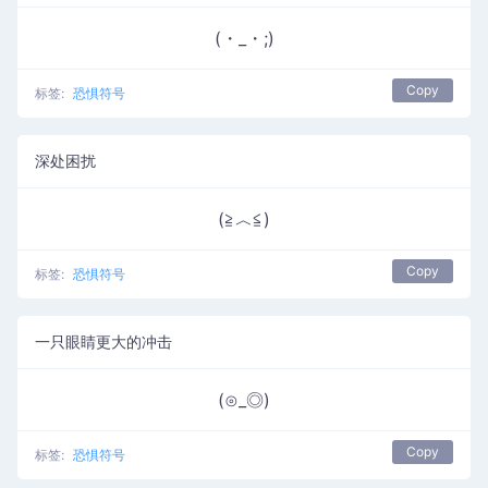
(・_・;)
Copy
标签:
恐惧符号
深处困扰
(≧︿≦)
Copy
标签:
恐惧符号
一只眼睛更大的冲击
(⊙_◎)
Copy
标签:
恐惧符号