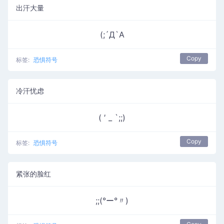
出汗大量
(;´Д`A
Copy
标签:
恐惧符号
冷汗忧虑
( ′ _ `;;)
Copy
标签:
恐惧符号
紧张的脸红
;;(°ー°〃)