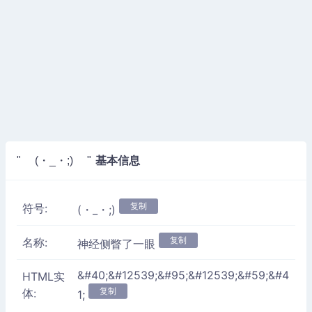
基本信息
" (・_・;) "
复制
符号:
(・_・;)
复制
名称:
神经侧瞥了一眼
&#40;&#12539;&#95;&#12539;&#59;&#4
HTML实
复制
体:
1;