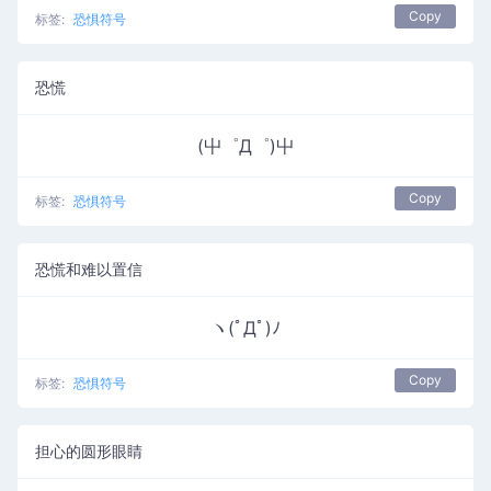
Copy
标签:
恐惧符号
恐慌
(屮゜Д゜)屮
Copy
标签:
恐惧符号
恐慌和难以置信
ヽ(ﾟДﾟ)ﾉ
Copy
标签:
恐惧符号
担心的圆形眼睛