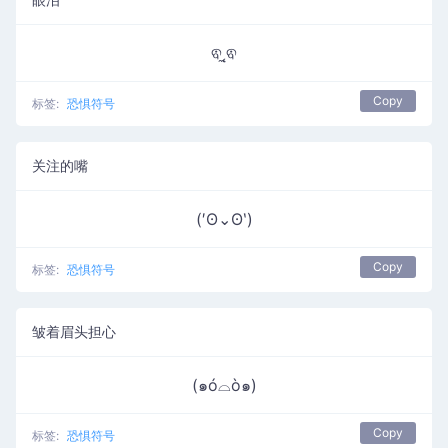
ଵ˛̼ଵ
Copy
标签:
恐惧符号
关注的嘴
(′ʘ⌄ʘ‵)
Copy
标签:
恐惧符号
皱着眉头担心
(๑ó⌓ò๑)
Copy
标签:
恐惧符号