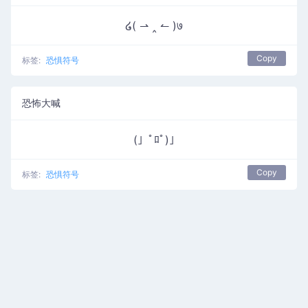
໒( ⇀ ‸ ↼ )७
Copy
标签:
恐惧符号
恐怖大喊
(」ﾟﾛﾟ)｣
Copy
标签:
恐惧符号