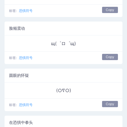
Copy
标签:
恐惧符号
脸颊震动
щ(゜ロ゜щ)
Copy
标签:
恐惧符号
圆眼的怀疑
(○∇○)
Copy
标签:
恐惧符号
在恐惧中拳头