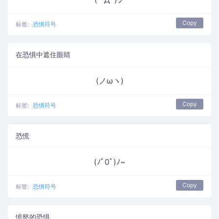
Copy
标签:
恐惧符号
在恐惧中遮住眼睛
(ノωヽ)
Copy
标签:
恐惧符号
恐慌
(ﾉﾟ0ﾟ)ﾉ~
Copy
标签:
恐惧符号
愤怒的恐惧