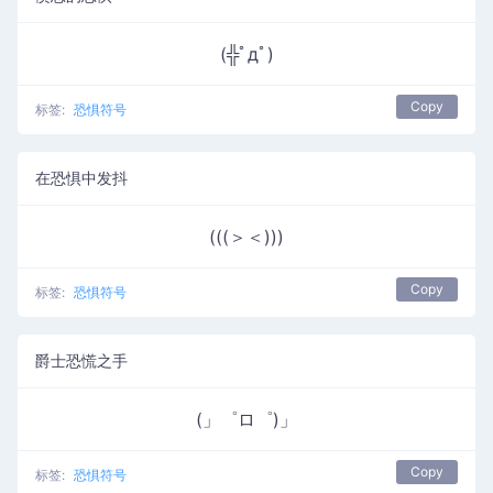
(╬ﾟдﾟ)
Copy
标签:
恐惧符号
在恐惧中发抖
(((＞＜)))
Copy
标签:
恐惧符号
爵士恐慌之手
(」゜ロ゜)」
Copy
标签:
恐惧符号