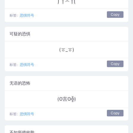
༼ ༎ຶ ෴ ༎ຶ༽
Copy
标签:
恐惧符号
可疑的恐惧
(ㆆ_ㆆ)
Copy
标签:
恐惧符号
无语的恐怖
(ʘ言ʘ╬)
Copy
标签:
恐惧符号
不知所措的脸