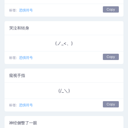
Copy
标签:
恐惧符号
哭泣和转身
(ノ_<、)
Copy
标签:
恐惧符号
窥视手指
(/_＼)
Copy
标签:
恐惧符号
神经侧瞥了一眼