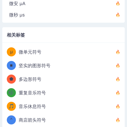
微安 µA
微秒 µs
相关标签
μ
微单元符号
■
坚实的图形符号
⬟
多边形符号
🎼
重复音乐符号
🎵
音乐休息符号
^
商店箭头符号