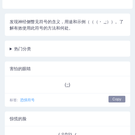
发现神经侧瞥见符号的含义，用途和示例（（（・ _;））。了
解有效使用此符号的方法和何处。
热门分类
害怕的眼睛
(;;)
Copy
标签:
恐惧符号
惊慌的脸
( ꒪Д꒪)ノ