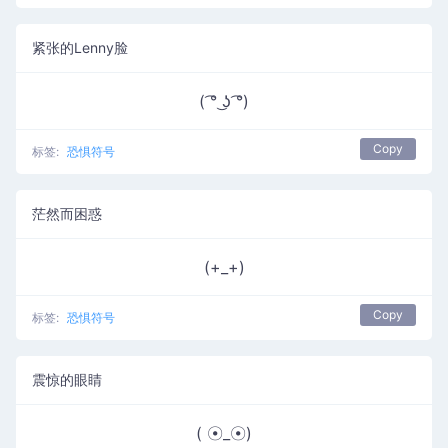
紧张的Lenny脸
( ͡° ͜ʖ ͡°)
Copy
标签:
恐惧符号
茫然而困惑
(+_+)
Copy
标签:
恐惧符号
震惊的眼睛
( ☉_☉)