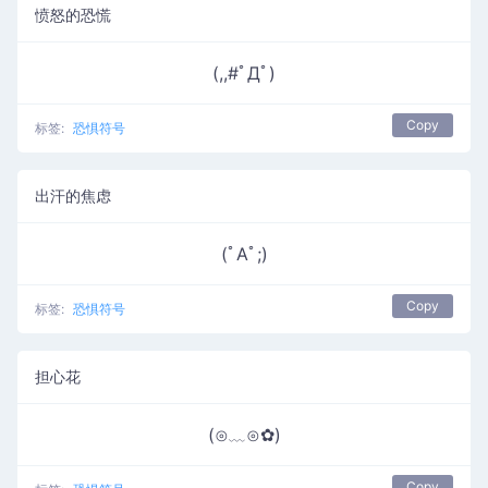
愤怒的恐慌
(,,#ﾟДﾟ)
Copy
标签:
恐惧符号
出汗的焦虑
(ﾟAﾟ;)
Copy
标签:
恐惧符号
担心花
(⊙﹏⊙✿)
Copy