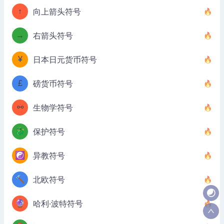
↑
向上箭头符号
→
右箭头符号
¥
日本日元货币符号
£
磅货币符号
⚯
生物学符号
🐉
保护符号
☯️
异教符号
🔨
北欧符号
🔮
哈利·波特符号