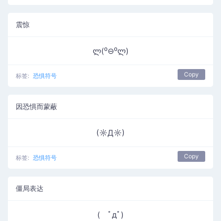
震惊
ლ(⁰⊖⁰ლ)
Copy
标签:
恐惧符号
因恐惧而蒙蔽
(☼Д☼)
Copy
标签:
恐惧符号
僵局表达
( ﾟдﾟ)