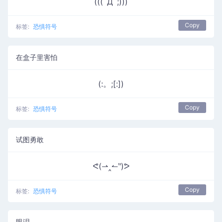
(((ﾟДﾟ;)))
Copy
标签:
恐惧符号
在盒子里害怕
(:。;[:])
Copy
标签:
恐惧符号
试图勇敢
ᕙ(⇀‸↼‶)ᕗ
Copy
标签:
恐惧符号
眼泪