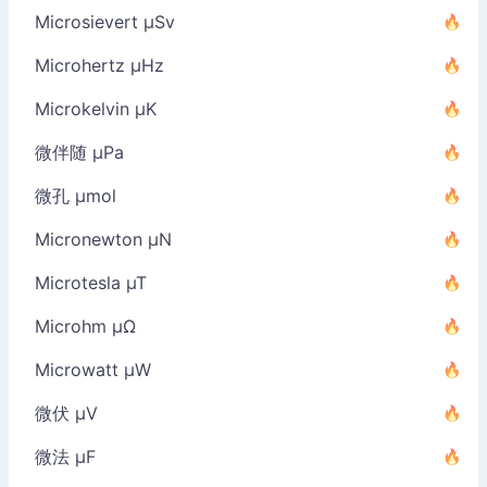
Microsievert µSv
Microhertz µHz
Microkelvin µK
微伴随 µPa
微孔 µmol
Micronewton µN
Microtesla µT
Microhm µΩ
Microwatt µW
微伏 µV
微法 µF