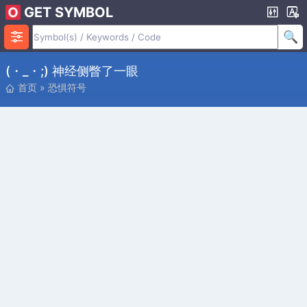
GET SYMBOL
(・_・;) 神经侧瞥了一眼
首页
»
恐惧符号