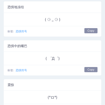
恐惧地冻结
( ⚆ _ ⚆ )
Copy
标签:
恐惧符号
恐惧中的嘴巴
( ゜Д゜)
Copy
标签:
恐惧符号
震惊
(°ロ°)