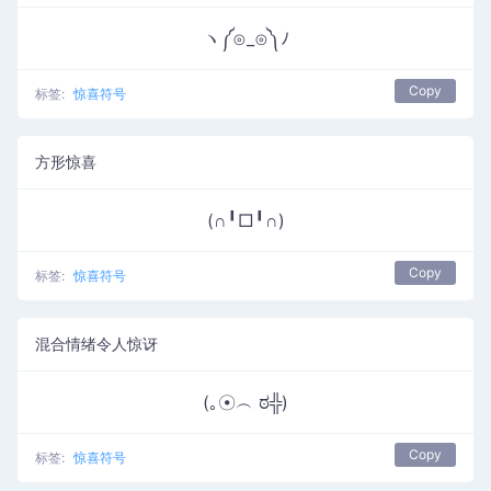
ヽ༼⊙_⊙༽ﾉ
Copy
标签:
惊喜符号
方形惊喜
(∩╹□╹∩)
Copy
标签:
惊喜符号
混合情绪令人惊讶
(｡☉︵ ಠ╬)
Copy
标签:
惊喜符号