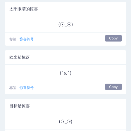
太阳眼睛的惊喜
(☉_☉)
Copy
标签:
惊喜符号
欧米茄惊讶
(ﾟωﾟ)
Copy
标签:
惊喜符号
目标是惊喜
(⚆_⚆)