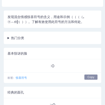
发现混合情感惊喜符号的含义，用途和示例（（（（｡
☉︵ಠ╬）））。了解有效使用此符号的方法和何处。
热门分类
基本惊讶的脸
:O
Copy
标签:
惊喜符号
经典的面孔
:-O