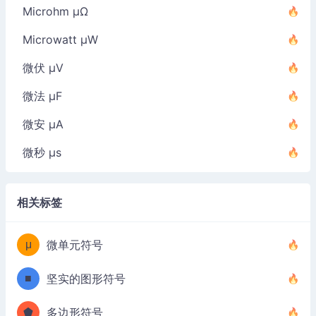
Microhm µΩ
Microwatt µW
微伏 µV
微法 µF
微安 µA
微秒 µs
相关标签
μ
微单元符号
■
坚实的图形符号
⬟
多边形符号