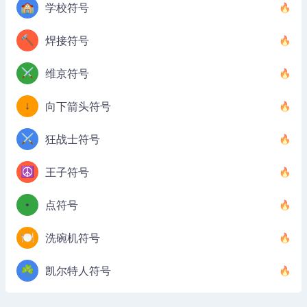
🏫
学校符号
🔨
焊接符号
⚔️
维京符号
↓
向下箭头符号
⚔️
狂战士符号
☮️
王子符号
•
点符号
🍽️
洗碗机符号
☘️
凯尔特人符号