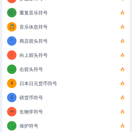
🎼
重复音乐符号
🎵
音乐休息符号
^
商店箭头符号
↑
向上箭头符号
→
右箭头符号
¥
日本日元货币符号
£
磅货币符号
⚯
生物学符号
🐉
保护符号