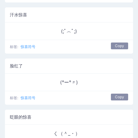
汗水惊喜
(;ﾟ︵ﾟ;)
Copy
标签:
惊喜符号
脸红了
(°ー°〃)
Copy
标签:
惊喜符号
眨眼的惊喜
く（＾_・）ゝ