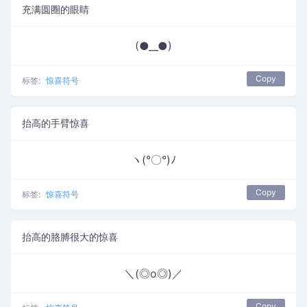
充满圆圈的眼睛
(●__●)
Copy
标签:
惊喜符号
抬高的手臂惊喜
ヽ(°〇°)ﾉ
Copy
标签:
惊喜符号
抬高的胳膊很大的惊喜
＼(◎o◎)／
Copy