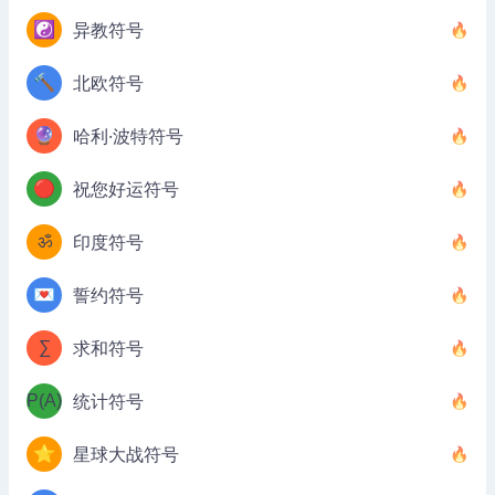
☯️
异教符号
🔨
北欧符号
🔮
哈利·波特符号
🔴
祝您好运符号
ॐ
印度符号
💌
誓约符号
∑
求和符号
P(A)
统计符号
⭐
星球大战符号