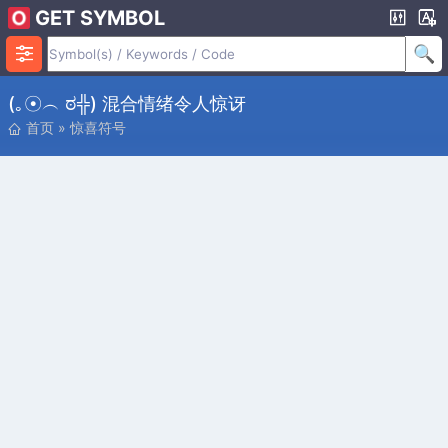
GET SYMBOL
(｡☉︵ ಠ╬) 混合情绪令人惊讶
首页
»
惊喜符号