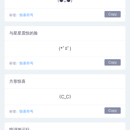
(●ᴗ●)
Copy
标签:
惊喜符号
与星星震惊的脸
(*ﾟﾛﾟ)
Copy
标签:
惊喜符号
方形惊喜
(C_C)
Copy
标签:
惊喜符号
惊讶地运行