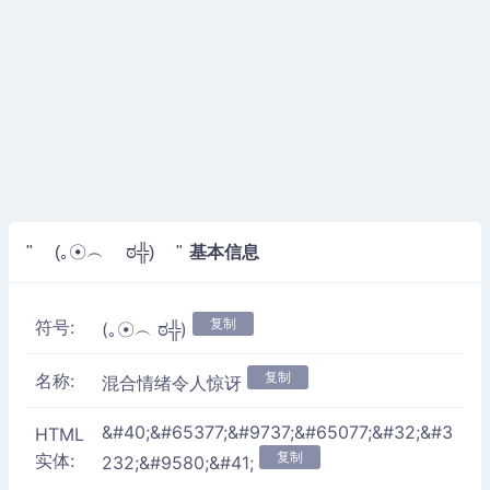
基本信息
" (｡☉︵ ಠ╬) "
复制
符号:
(｡☉︵ ಠ╬)
复制
名称:
混合情绪令人惊讶
&#40;&#65377;&#9737;&#65077;&#32;&#3
HTML
复制
实体:
232;&#9580;&#41;