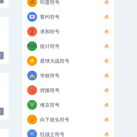
ॐ
印度符号
💌
誓约符号
∑
求和符号
P(A)
统计符号
y
⭐
星球大战符号
🏫
学校符号
🔨
焊接符号
⚔️
维京符号
y
↓
向下箭头符号
⚔️
狂战士符号