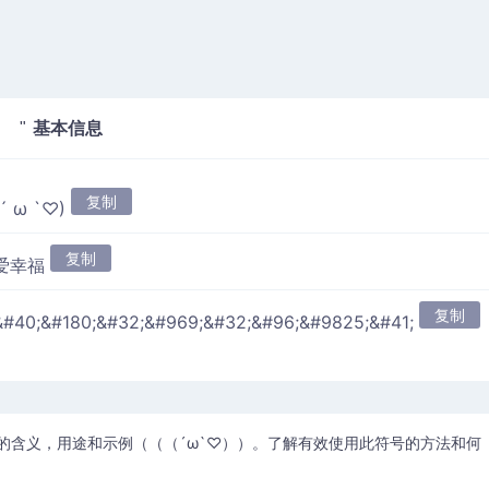
基本信息
) "
复制
(´ ω `♡)
复制
爱幸福
复制
&#40;&#180;&#32;&#969;&#32;&#96;&#9825;&#41;
的含义，用途和示例（（（´ω`♡））。了解有效使用此符号的方法和何