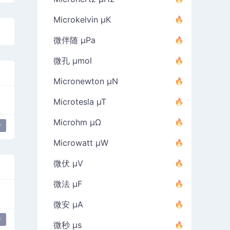
Microkelvin µK
微伴随 µPa
微孔 µmol
Micronewton µN
Microtesla µT
Microhm µΩ
y
Microwatt µW
微伏 µV
微法 µF
微安 µA
y
微秒 µs