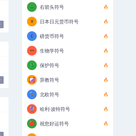
→
右箭头符号
¥
日本日元货币符号
y
£
磅货币符号
⚯
生物学符号
🐉
保护符号
☯️
异教符号
y
🔨
北欧符号
🔮
哈利·波特符号
🔴
祝您好运符号
y