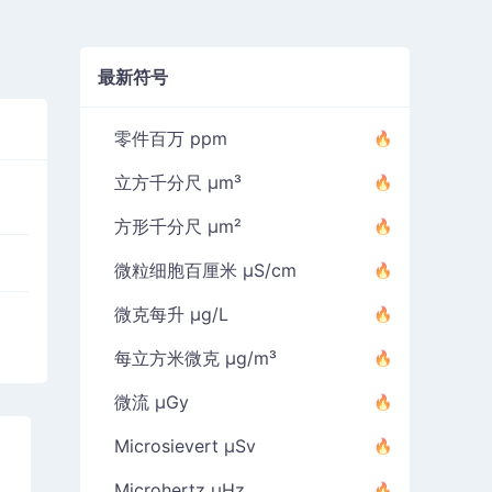
最新符号
零件百万 ppm
立方千分尺 µm³
方形千分尺 µm²
微粒细胞百厘米 µS/cm
微克每升 µg/L
每立方米微克 µg/m³
微流 µGy
Microsievert µSv
Microhertz µHz