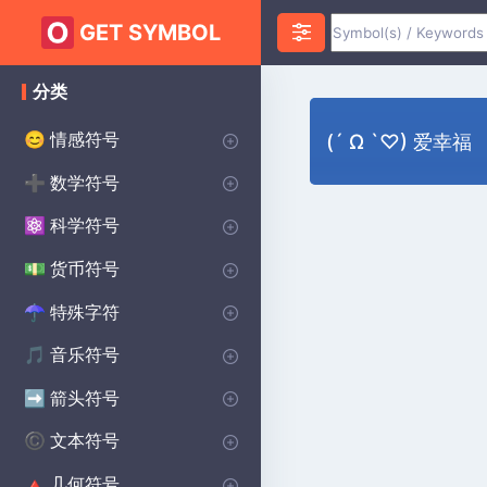
GET SYMBOL
分类
情感符号
😊
(´ Ω `♡) 爱幸福
心脏符号
爱符号
愤怒符号
焦虑符号
快乐的符号
悲伤的符号
惊喜符号
恐惧符号
笑脸符号
誓约符号
祝您好运符号
♥
❤️
😡
😰
😀
😰
😲
😨
😊
💌
🔴
数学符号
➕
无限符号
代数符号
几何符号
PI符号
三角洲符号
平方根符号
alpha符号
大于符号
小于符号
Sigma符号
加上减去符号
分隔符号
lambda符号
求和符号
统计符号
P(A)
♾️
∑
π
∑
Δ
Σ
⌀
√
α
>
<
±
÷
λ
科学符号
⚛️
化学符号
物理符号
theta符号
学位符号
欧米茄符号
生物学符号
Ac
⚯
Θ
Ω
β
°
货币符号
💵
主要世界货币
美分符号
磅货币符号
日本日元货币符号
$
¢
£
¥
特殊字符
☂︎
标点符号
装饰符号
点符号
王子符号
狂战士符号
维京符号
焊接符号
学校符号
星球大战符号
印度符号
异教符号
⚜
☮️
⚔️
⚔️
🔨
🏫
⭐
☯️
ॐ
•
:
音乐符号
🎵
注释符号
CLEFS符号
音乐休息符号
重复音乐符号
🎵
🎼
♩
♯
箭头符号
➡️
方向箭头
向下箭头符号
右箭头符号
向上箭头符号
商店箭头符号
➡️
→
↓
↑
^
文本符号
©️
版权符号
女性符号
美学符号
男性符号
蝙蝠侠符号
无政府状态符号
交叉符号
段落符号
汽车符号
自闭症符号
凯尔特人符号
洗碗机符号
哈利·波特符号
北欧符号
保护符号
©️
♀
❤️
♂
🦇
✝️
🚗
🧩
☘️
🍽️
🔮
🔨
🐉
Ⓐ
¶
几何符号
🔺