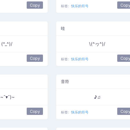
Copy
Cop
标签:
快乐的符号
哇
(^_^)/
\(^ヮ^)/
Copy
Cop
标签:
快乐的符号
音符
(~˘▾˘)~
♪♫
Copy
Cop
标签:
快乐的符号