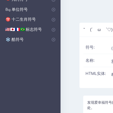
基本形状符号
多边形符号
坚实的图形符号
🔺
⬟
■
单位符号
ℓ㎏
音量单位符号
微单元符号
📏
μ
十二生肖符号
♈
西部十二生肖符号
♈
标志符号
🇺🇸🇯🇵🇫🇷🇧🇷
" (´ ω `♡
国家符号
乡村国旗符号
🇺🇸🇬🇧🇨🇳
の
酷符号
❄️
符号:
名称:
HTML实体:
发现爱幸福符号
处。