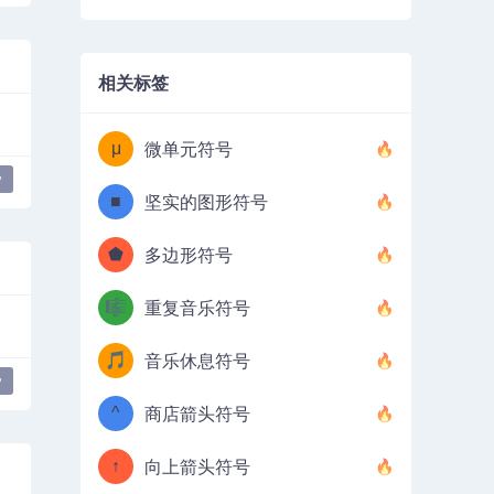
相关标签
μ
微单元符号
y
■
坚实的图形符号
⬟
多边形符号
🎼
重复音乐符号
🎵
音乐休息符号
y
^
商店箭头符号
↑
向上箭头符号