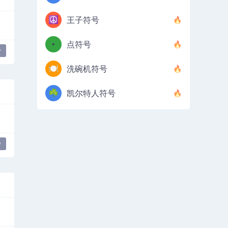
☮️
王子符号
•
点符号
y
🍽️
洗碗机符号
☘️
凯尔特人符号
y