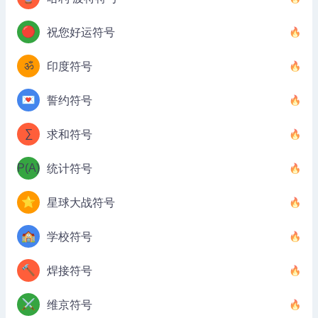
🔴
祝您好运符号
ॐ
印度符号
💌
誓约符号
∑
求和符号
P(A)
统计符号
⭐
星球大战符号
🏫
学校符号
🔨
焊接符号
⚔️
维京符号