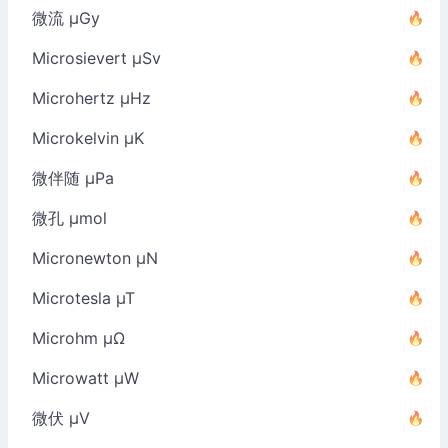
微流 µGy
Microsievert µSv
Microhertz µHz
Microkelvin µK
微伴随 µPa
微孔 µmol
Micronewton µN
Microtesla µT
Microhm µΩ
Microwatt µW
微伏 µV