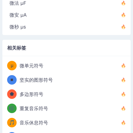
微法 µF
微安 µA
微秒 µs
相关标签
μ
微单元符号
■
坚实的图形符号
⬟
多边形符号
🎼
重复音乐符号
🎵
音乐休息符号