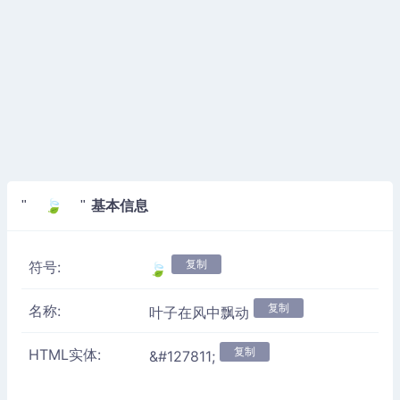
基本信息
" 🍃 "
复制
符号:
🍃
复制
名称:
叶子在风中飘动
复制
HTML实体:
&#127811;