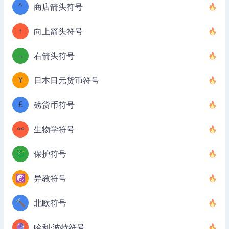
^
商店箭头符号
↑
向上箭头符号
→
右箭头符号
¥
日本日元货币符号
£
磅货币符号
⚯
生物学符号
🐉
保护符号
☯️
异教符号
🔨
北欧符号
🔮
哈利·波特符号