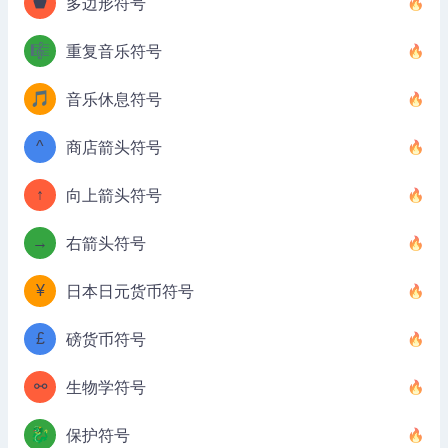
⬟
多边形符号
🎼
重复音乐符号
🎵
音乐休息符号
^
商店箭头符号
↑
向上箭头符号
→
右箭头符号
¥
日本日元货币符号
£
磅货币符号
⚯
生物学符号
🐉
保护符号