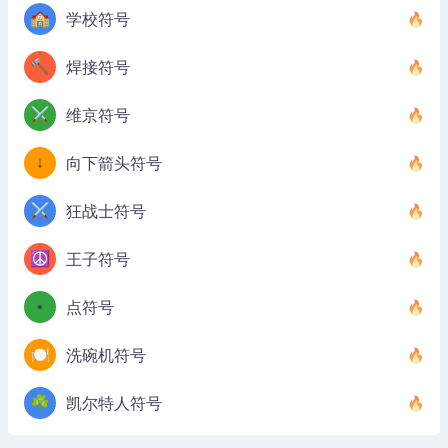
🏫
学校符号
🔨
焊接符号
⚔️
维京符号
↓
向下箭头符号
⚔️
狂战士符号
☮️
王子符号
•
点符号
🍽️
洗碗机符号
☘️
凯尔特人符号