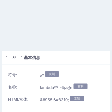
基本信息
" λⁿ "
复制
符号:
λⁿ
复制
名称:
lambda带上标记n
复制
HTML实体:
&#955;&#8319;