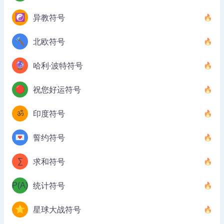
☯️
异教符号
🔨
北欧符号
🔮
哈利·波特符号
🔴
祝您好运符号
ॐ
印度符号
💌
誓约符号
∑
求和符号
P(A)
统计符号
⭐
星球大战符号