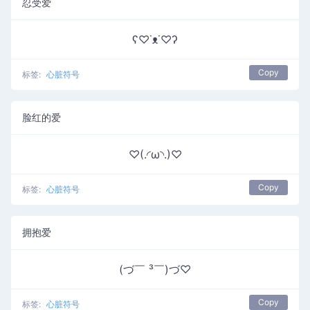
忍受爱
ʕ♡˙ᴥ˙♡ʔ
Copy
标签:
心脏符号
脸红的爱
♡(.◜ω◝.)♡
Copy
标签:
心脏符号
拥抱爱
(づ￣ ³￣)づ♡
Copy
标签:
心脏符号