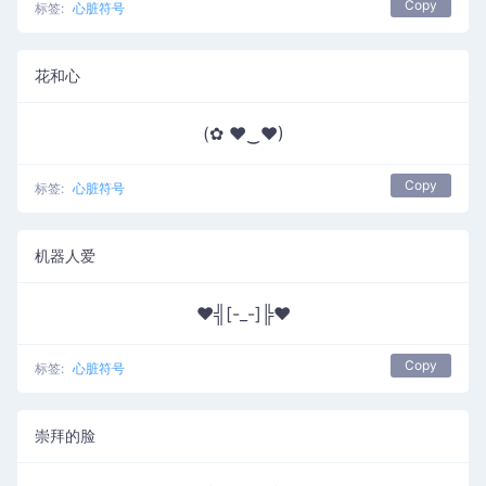
Copy
标签:
心脏符号
花和心
(✿ ♥‿♥)
Copy
标签:
心脏符号
机器人爱
♥╣[-_-]╠♥
Copy
标签:
心脏符号
崇拜的脸