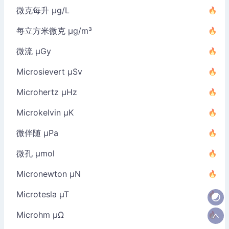
微克每升 µg/L
每立方米微克 µg/m³
微流 µGy
Microsievert µSv
Microhertz µHz
Microkelvin µK
微伴随 µPa
微孔 µmol
Micronewton µN
Microtesla µT
Microhm µΩ