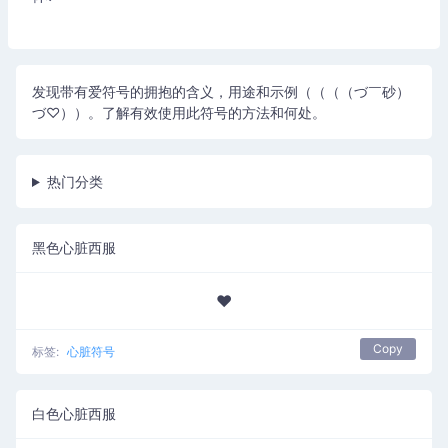
发现带有爱符号的拥抱的含义，用途和示例（（（（づ￣砂）
づ♡））。了解有效使用此符号的方法和何处。
热门分类
黑色心脏西服
♥
Copy
标签:
心脏符号
白色心脏西服