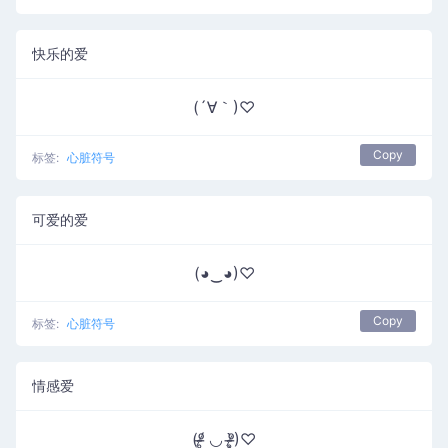
快乐的爱
(´∀｀)♡
Copy
标签:
心脏符号
可爱的爱
(◕‿◕)♡
Copy
标签:
心脏符号
情感爱
(ᵒ̴̶̷̥́ ◡ ᵒ̴̶̷̣̥̀)♡