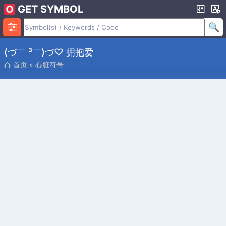
GET SYMBOL
(づ￣ ³￣)づ♡ 拥抱爱
首页
»
心脏符号