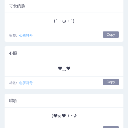
可爱的脸
(´・ω・`)
Copy
标签:
心脏符号
心眼
♥‿♥
Copy
标签:
心脏符号
唱歌
(♥ω♥ ) ~♪