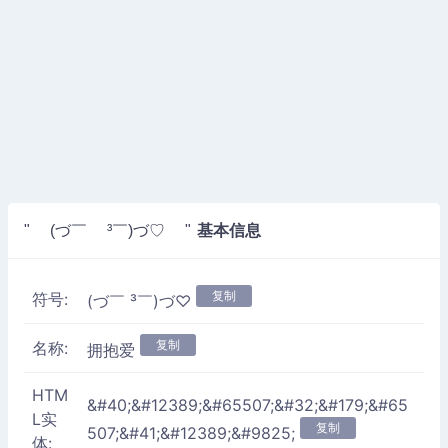
基本信息
" (づ￣ ³￣)づ♡ "
复制
符号:
(づ￣ ³￣)づ♡
复制
名称:
拥抱爱
HTM
&#40;&#12389;&#65507;&#32;&#179;&#65
L实
复制
507;&#41;&#12389;&#9825;
体: