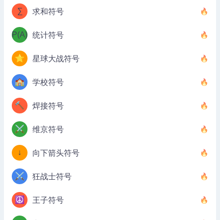
∑
求和符号
P(A)
统计符号
⭐
星球大战符号
🏫
学校符号
🔨
焊接符号
⚔️
维京符号
↓
向下箭头符号
⚔️
狂战士符号
☮️
王子符号