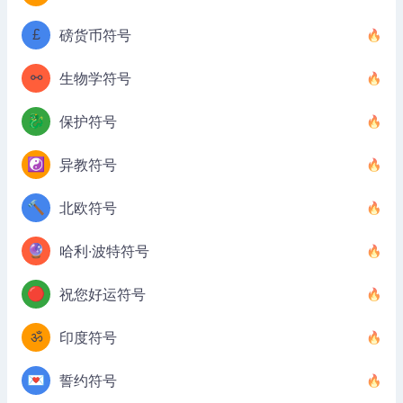
£
磅货币符号
⚯
生物学符号
🐉
保护符号
☯️
异教符号
🔨
北欧符号
🔮
哈利·波特符号
🔴
祝您好运符号
ॐ
印度符号
💌
誓约符号