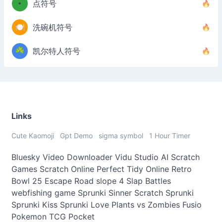
•
点符号
🍽️
洗碗机符号
☘️
凯尔特人符号
Links
Cute Kaomoji
Gpt Demo
sigma symbol
1 Hour Timer
Bluesky Video Downloader
Vidu Studio AI
Scratch
Games
Scratch Online
Perfect Tidy Online
Retro
Bowl 25
Escape Road
slope 4
Slap Battles
webfishing game
Sprunki Sinner
Scratch Sprunki
Sprunki Kiss
Sprunki Love
Plants vs Zombies Fusio
Pokemon TCG Pocket