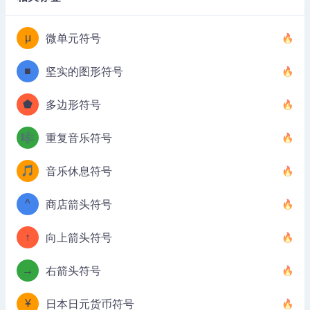
μ
微单元符号
■
坚实的图形符号
⬟
多边形符号
🎼
重复音乐符号
🎵
音乐休息符号
^
商店箭头符号
↑
向上箭头符号
→
右箭头符号
¥
日本日元货币符号