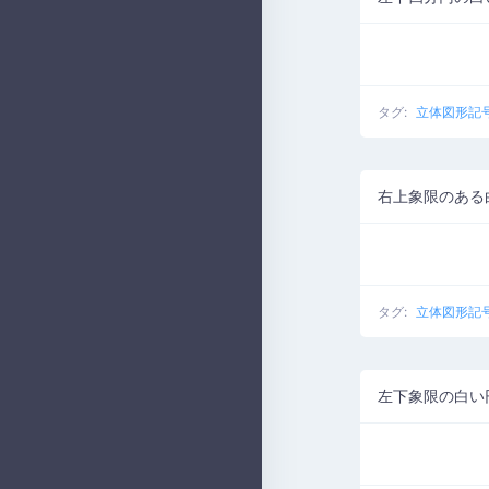
タグ:
立体図形記
右上象限のある
タグ:
立体図形記
左下象限の白い