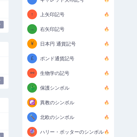
↑
上矢印記号
y
→
右矢印記号
¥
日本円 通貨記号
£
ポンド通貨記号
⚯
生物学の記号
y
🐉
保護シンボル
☯️
異教のシンボル
🔨
北欧のシンボル
🔮
ハリー・ポッターのシンボル
y