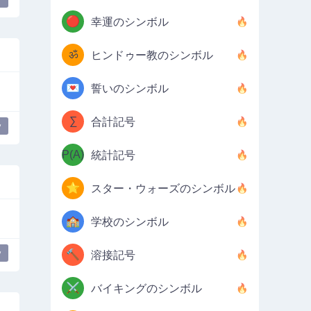
🔴
幸運のシンボル
ॐ
ヒンドゥー教のシンボル
💌
誓いのシンボル
∑
合計記号
y
P(A)
統計記号
⭐
スター・ウォーズのシンボル
🏫
学校のシンボル
y
🔨
溶接記号
⚔️
バイキングのシンボル