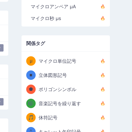
マイクロアンペア µA
マイクロ秒 µs
関係タグ
y
μ
マイクロ単位記号
■
立体図形記号
⬟
ポリゴンシンボル
y
🎼
音楽記号を繰り返す
🎵
休符記号
^
キャレット矢印記号