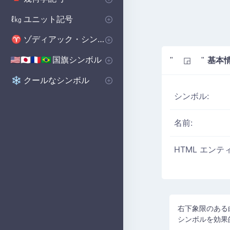
基本図形
ポリゴンシンボル
立体図形記号
🔺
⬟
■
ユニット記号
ℓ㎏
体積単位 記号
マイクロ単位記号
📏
μ
ゾディアック・シンボル
♈
西洋の星座シンボル
♈
国旗シンボル
基本
🇺🇸🇯🇵🇫🇷🇧🇷
" ◲ "
国のシンボル
国旗シンボル
🇺🇸🇬🇧🇨🇳
の
クールなシンボル
❄️
シンボル:
名前:
HTML エンテ
右下象限のある
シンボルを効果