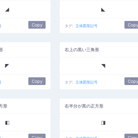
◢
◣
Copy
Cop
号
タグ:
立体図形記号
形
右上の黒い三角形
◤
◥
Copy
Cop
号
タグ:
立体図形記号
方形
右半分が黒の正方形
◧
◨
Copy
Cop