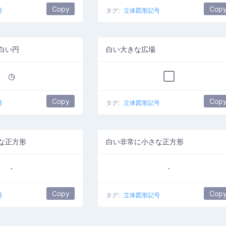
Copy
Cop
号
タグ:
立体図形記号
白い円
白い大きな広場
◷
⬜
Copy
Cop
号
タグ:
立体図形記号
な正方形
白い非常に小さな正方形
⬝
⬞
Copy
Cop
号
タグ:
立体図形記号