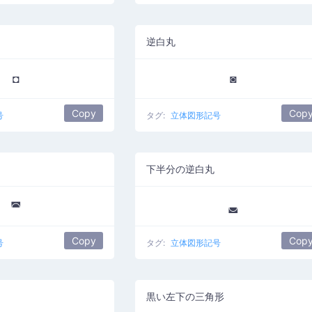
逆白丸
◘
◙
Copy
Cop
号
タグ:
立体図形記号
下半分の逆白丸
◚
◛
Copy
Cop
号
タグ:
立体図形記号
黒い左下の三角形