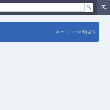
ホーム
»
立体図形記号