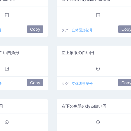
◱
◲
Copy
Cop
号
タグ:
立体図形記号
白い四角形
左上象限の白い円
◳
◴
Copy
Cop
号
タグ:
立体図形記号
円
右下の象限のある白い円
◵
◶