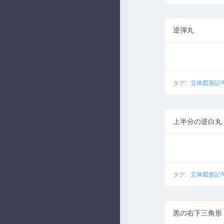
逆弾丸
タグ:
立体図形記
上半分の逆白丸
タグ:
立体図形記
黒の右下三角形