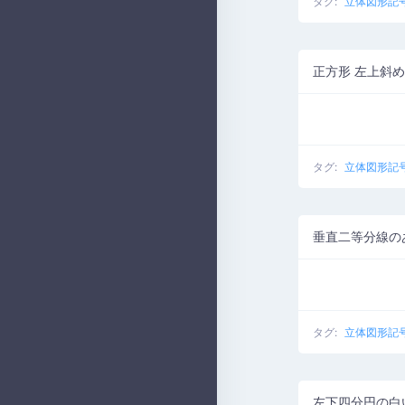
タグ:
立体図形記
正方形 左上斜め
タグ:
立体図形記
垂直二等分線の
タグ:
立体図形記
左下四分円の白