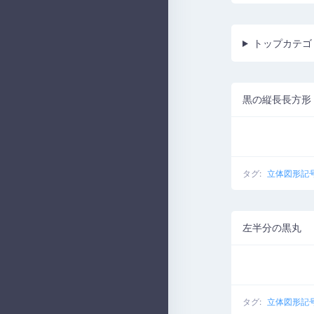
トップカテゴ
黒の縦長長方形
タグ:
立体図形記
左半分の黒丸
タグ:
立体図形記