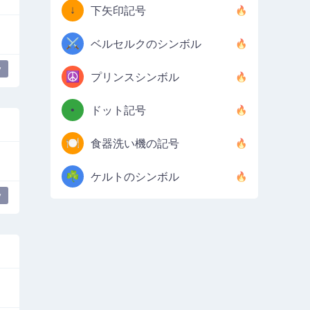
↓
下矢印記号
⚔️
ベルセルクのシンボル
y
☮️
プリンスシンボル
•
ドット記号
🍽️
食器洗い機の記号
☘️
ケルトのシンボル
y