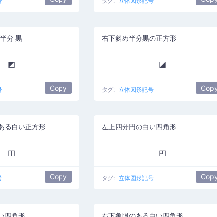
号
タグ:
立体図形記号
半分 黒
右下斜め半分黒の正方形
◩
◪
Copy
Cop
号
タグ:
立体図形記号
ある白い正方形
左上四分円の白い四角形
◫
◰
Copy
Cop
号
タグ:
立体図形記号
い四角形
右下象限のある白い四角形