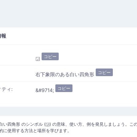
情報
コピー
◲
コピー
右下象限のある白い四角形
コピー
ィティ:
&#9714;
白い四角形 のシンボル (◲) の意味、使い方、例を発見しましょう。こ
的に使用する方法と場所を学びます。