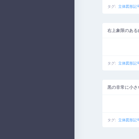
タグ:
立体図形記
右上象限のある
タグ:
立体図形記
黒の非常に小さ
タグ:
立体図形記