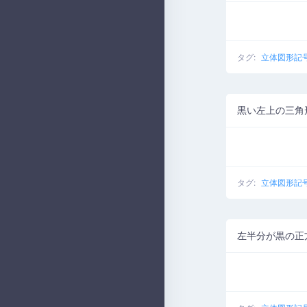
タグ:
立体図形記
黒い左上の三角
タグ:
立体図形記
左半分が黒の正