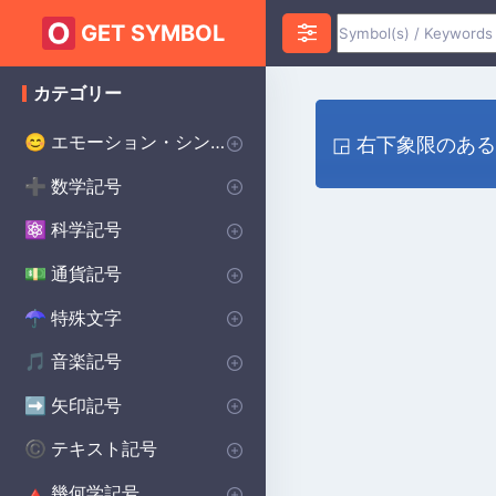
GET SYMBOL
カテゴリー
エモーション・シンボル
😊
◲ 右下象限のあ
ハートのシンボル
愛のシンボル
怒りのシンボル
不安のシンボル
ハッピーシンボル
悲しいシンボル
サプライズシンボル
恐怖のシンボル
スマイリーシンボル
誓いのシンボル
幸運のシンボル
♥
❤️
😡
😰
😀
😰
😲
😨
😊
💌
🔴
数学記号
➕
インフィニティ・シンボル
代数記号
幾何学記号
円周率記号
デルタ記号
平方根記号
アルファシンボル
より大きい記号
より小さい記号
シグマシンボル
プラスマイナス記号
除算記号
ラムダ記号
合計記号
統計記号
P(A)
♾️
∑
π
∑
Δ
Σ
⌀
√
α
>
<
±
÷
λ
科学記号
⚛️
化学記号
物理記号
シータ記号
度記号
オメガシンボル
生物学の記号
Ac
⚯
Θ
Ω
β
°
通貨記号
💵
世界の主要通貨
セント記号
ポンド通貨記号
日本円 通貨記号
$
¢
£
¥
特殊文字
☂︎
句読点
装飾的なシンボル
ドット記号
プリンスシンボル
ベルセルクのシンボル
バイキングのシンボル
溶接記号
学校のシンボル
スター・ウォーズのシンボル
ヒンドゥー教のシンボル
異教のシンボル
⚜
☮️
⚔️
⚔️
🔨
🏫
⭐
☯️
ॐ
•
:
音楽記号
🎵
備考 記号
記号
休符記号
音楽記号を繰り返す
🎵
🎼
♩
♯
矢印記号
➡️
方向矢印
下矢印記号
右矢印記号
上矢印記号
キャレット矢印記号
➡️
→
↓
↑
^
テキスト記号
©️
著作権シンボル
女性のシンボル
美的シンボル
男性のシンボル
バットマンのシンボル
無政府主義のシンボル
十字のシンボル
段落記号
車のシンボル
自閉症のシンボル
ケルトのシンボル
食器洗い機の記号
ハリー・ポッターのシンボル
北欧のシンボル
保護シンボル
©️
♀
❤️
♂
🦇
✝️
🚗
🧩
☘️
🍽️
🔮
🔨
🐉
Ⓐ
¶
幾何学記号
🔺