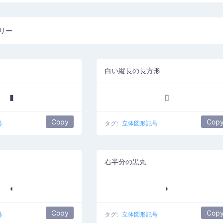
リー
白い縦長の長方形
▮
▯
Copy
Cop
号
タグ:
立体図形記号
右半分の黒丸
◖
◗
Copy
Cop
号
タグ:
立体図形記号