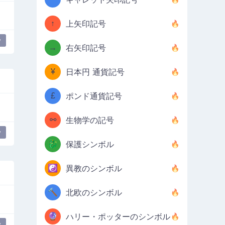
↑
上矢印記号
y
→
右矢印記号
¥
日本円 通貨記号
£
ポンド通貨記号
⚯
生物学の記号
y
🐉
保護シンボル
☯️
異教のシンボル
🔨
北欧のシンボル
🔮
ハリー・ポッターのシンボル
y