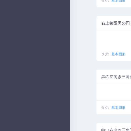
タグ:
基本図形
右上象限黒の円
タグ:
基本図形
黒の左向き三角
タグ:
基本図形
白い右向き三角