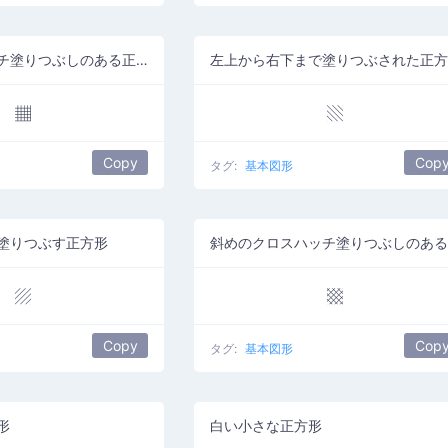
直交クロスハッチ塗りつぶしのある正方形
▦
▧
Copy
Cop
タグ:
基本図形
塗りつぶす正方形
▨
▩
Copy
Cop
タグ:
基本図形
形
白い小さな正方形