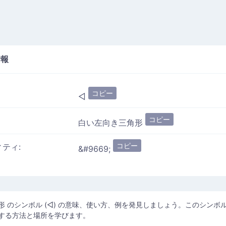
報
コピー
◅
コピー
白い左向き三角形
コピー
ィティ:
&#9669;
形 のシンボル (◅) の意味、使い方、例を発見しましょう。このシンボ
する方法と場所を学びます。