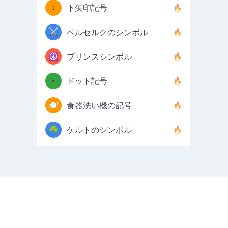
↓
下矢印記号
⚔️
ベルセルクのシンボル
☮️
プリンスシンボル
•
ドット記号
🍽️
食器洗い機の記号
☘️
ケルトのシンボル