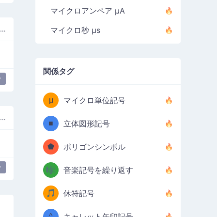
マイクロアンペア µA
左上から右下まで塗りつぶされた正方形
マイクロ秒 µs
関係タグ
y
μ
マイクロ単位記号
斜めのクロスハッチ塗りつぶしのある正方形
■
立体図形記号
⬟
ポリゴンシンボル
y
🎼
音楽記号を繰り返す
🎵
休符記号
^
キャレット矢印記号