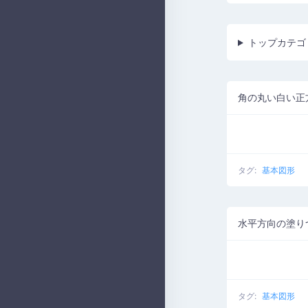
トップカテゴ
角の丸い白い正
タグ:
基本図形
水平方向の塗り
タグ:
基本図形