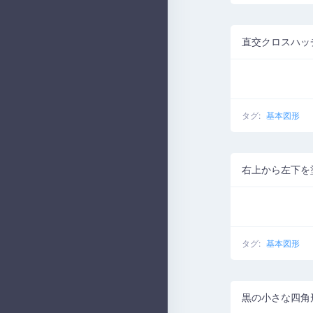
タグ:
基本図形
右上から左下を
タグ:
基本図形
黒の小さな四角