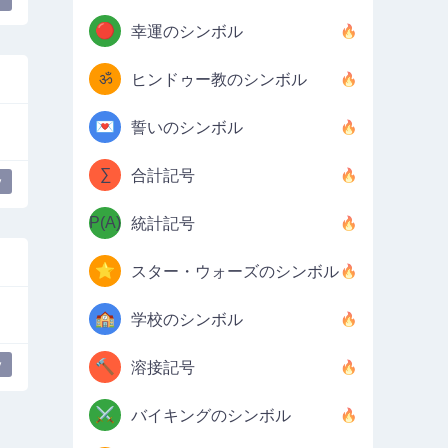
🔴
幸運のシンボル
ॐ
ヒンドゥー教のシンボル
💌
誓いのシンボル
∑
合計記号
y
P(A)
統計記号
⭐
スター・ウォーズのシンボル
🏫
学校のシンボル
y
🔨
溶接記号
⚔️
バイキングのシンボル