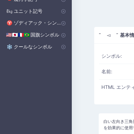
基本図形
ポリゴンシンボル
立体図形記号
🔺
⬟
■
ユニット記号
ℓ㎏
体積単位 記号
マイクロ単位記号
📏
μ
ゾディアック・シンボル
♈
西洋の星座シンボル
♈
国旗シンボル
基本情
🇺🇸🇯🇵🇫🇷🇧🇷
" ◅ "
国のシンボル
国旗シンボル
🇺🇸🇬🇧🇨🇳
の
クールなシンボル
❄️
シンボル:
名前:
HTML エンテ
白い左向き三角
を効果的に使用