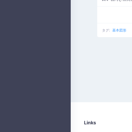
タグ:
基本図形
Links