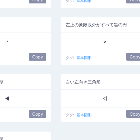
タグ:
基本図形
左上の象限以外がすべて黒の円
◔
◕
Copy
Cop
タグ:
基本図形
形
白い左向き三角形
◄
◅
Copy
Cop
タグ:
基本図形
形