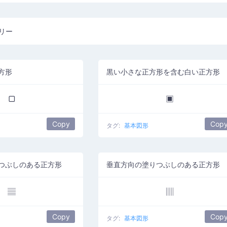
リー
方形
黒い小さな正方形を含む白い正方形
▢
▣
Copy
Cop
タグ:
基本図形
つぶしのある正方形
垂直方向の塗りつぶしのある正方形
▤
▥
Copy
Cop
タグ:
基本図形