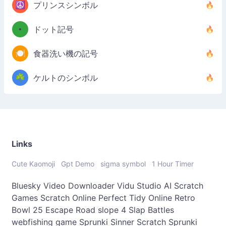
☮️
プリンスシンボル
•
ドット記号
🍽️
食器洗い機の記号
☘️
ケルトのシンボル
Links
Cute Kaomoji
Gpt Demo
sigma symbol
1 Hour Timer
Bluesky Video Downloader
Vidu Studio AI
Scratch
Games
Scratch Online
Perfect Tidy Online
Retro
Bowl 25
Escape Road
slope 4
Slap Battles
webfishing game
Sprunki Sinner
Scratch Sprunki