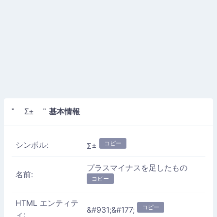
基本情報
" Σ± "
コピー
シンボル:
Σ±
プラスマイナスを足したもの
名前:
コピー
HTML エンティテ
コピー
&#931;&#177;
ィ: