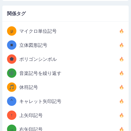
関係タグ
μ
マイクロ単位記号
■
立体図形記号
⬟
ポリゴンシンボル
🎼
音楽記号を繰り返す
🎵
休符記号
^
キャレット矢印記号
↑
上矢印記号
→
右矢印記号