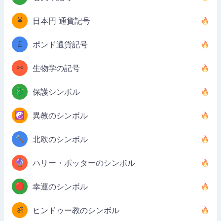
¥
日本円 通貨記号
£
ポンド通貨記号
⚯
生物学の記号
🐉
保護シンボル
☯️
異教のシンボル
🔨
北欧のシンボル
🔮
ハリー・ポッターのシンボル
🔴
幸運のシンボル
ॐ
ヒンドゥー教のシンボル