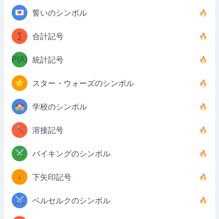
💌
誓いのシンボル
∑
合計記号
P(A)
統計記号
⭐
スター・ウォーズのシンボル
🏫
学校のシンボル
🔨
溶接記号
⚔️
バイキングのシンボル
↓
下矢印記号
⚔️
ベルセルクのシンボル