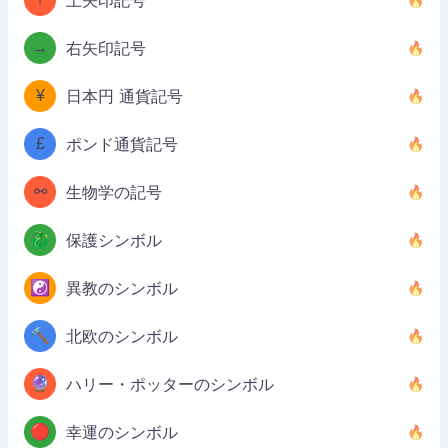
上矢印記号
→
右矢印記号
¥
日本円 通貨記号
£
ポンド通貨記号
⚯
生物学の記号
🐉
保護シンボル
☯️
異教のシンボル
🔨
北欧のシンボル
🔮
ハリー・ポッターのシンボル
🔴
幸運のシンボル