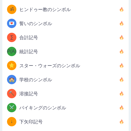
ॐ
ヒンドゥー教のシンボル
💌
誓いのシンボル
∑
合計記号
P(A)
統計記号
⭐
スター・ウォーズのシンボル
🏫
学校のシンボル
🔨
溶接記号
⚔️
バイキングのシンボル
↓
下矢印記号