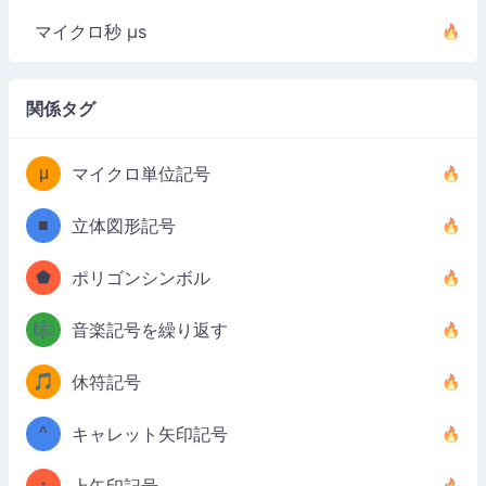
マイクロ秒 µs
関係タグ
μ
マイクロ単位記号
■
立体図形記号
⬟
ポリゴンシンボル
🎼
音楽記号を繰り返す
🎵
休符記号
^
キャレット矢印記号
↑