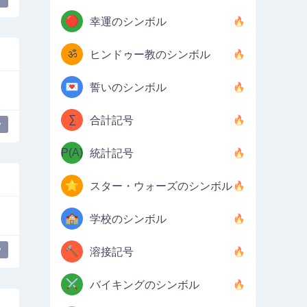
🔴
幸運のシンボル
ॐ
ヒンドゥー教のシンボル
💌
誓いのシンボル
∑
合計記号
y
P(A)
統計記号
⭐
スター・ウォーズのシンボル
🏫
学校のシンボル
y
🔨
溶接記号
⚔️
バイキングのシンボル