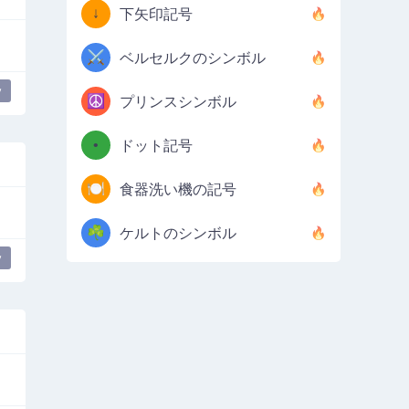
↓
下矢印記号
⚔️
ベルセルクのシンボル
y
☮️
プリンスシンボル
•
ドット記号
🍽️
食器洗い機の記号
☘️
ケルトのシンボル
y