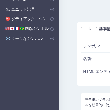
基本図形
ポリゴンシンボル
立体図形記号
🔺
⬟
■
ユニット記号
ℓ㎏
体積単位 記号
マイクロ単位記号
📏
μ
ゾディアック・シンボル
♈
西洋の星座シンボル
♈
国旗シンボル
基本
🇺🇸🇯🇵🇫🇷🇧🇷
" ⨹ "
国のシンボル
国旗シンボル
🇺🇸🇬🇧🇨🇳
の
クールなシンボル
❄️
シンボル:
名前:
HTML エンテ
三角形のプラス
ルを効果的に使