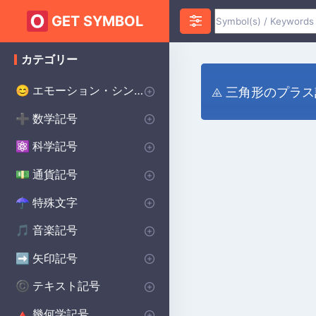
GET SYMBOL
カテゴリー
エモーション・シンボル
😊
⨹ 三角形のプラ
ハートのシンボル
愛のシンボル
怒りのシンボル
不安のシンボル
ハッピーシンボル
悲しいシンボル
サプライズシンボル
恐怖のシンボル
スマイリーシンボル
誓いのシンボル
幸運のシンボル
♥
❤️
😡
😰
😀
😰
😲
😨
😊
💌
🔴
数学記号
➕
インフィニティ・シンボル
代数記号
幾何学記号
円周率記号
デルタ記号
平方根記号
アルファシンボル
より大きい記号
より小さい記号
シグマシンボル
プラスマイナス記号
除算記号
ラムダ記号
合計記号
統計記号
P(A)
♾️
∑
π
∑
Δ
Σ
⌀
√
α
>
<
±
÷
λ
科学記号
⚛️
化学記号
物理記号
シータ記号
度記号
オメガシンボル
生物学の記号
Ac
⚯
Θ
Ω
β
°
通貨記号
💵
世界の主要通貨
セント記号
ポンド通貨記号
日本円 通貨記号
$
¢
£
¥
特殊文字
☂︎
句読点
装飾的なシンボル
ドット記号
プリンスシンボル
ベルセルクのシンボル
バイキングのシンボル
溶接記号
学校のシンボル
スター・ウォーズのシンボル
ヒンドゥー教のシンボル
異教のシンボル
⚜
☮️
⚔️
⚔️
🔨
🏫
⭐
☯️
ॐ
•
:
音楽記号
🎵
備考 記号
記号
休符記号
音楽記号を繰り返す
🎵
🎼
♩
♯
矢印記号
➡️
方向矢印
下矢印記号
右矢印記号
上矢印記号
キャレット矢印記号
➡️
→
↓
↑
^
テキスト記号
©️
著作権シンボル
女性のシンボル
美的シンボル
男性のシンボル
バットマンのシンボル
無政府主義のシンボル
十字のシンボル
段落記号
車のシンボル
自閉症のシンボル
ケルトのシンボル
食器洗い機の記号
ハリー・ポッターのシンボル
北欧のシンボル
保護シンボル
©️
♀
❤️
♂
🦇
✝️
🚗
🧩
☘️
🍽️
🔮
🔨
🐉
Ⓐ
¶
幾何学記号
🔺