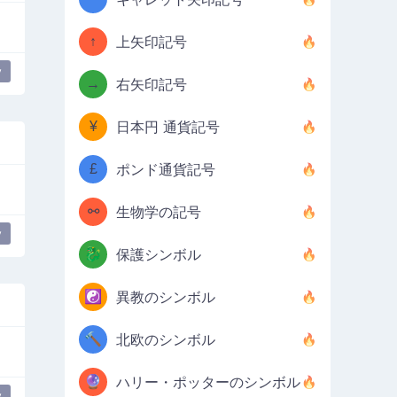
↑
上矢印記号
y
→
右矢印記号
¥
日本円 通貨記号
£
ポンド通貨記号
⚯
生物学の記号
y
🐉
保護シンボル
☯️
異教のシンボル
🔨
北欧のシンボル
🔮
ハリー・ポッターのシンボル
y