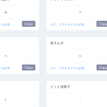
⨺
∸
Copy
Cop
ナス記号
タグ:
プラスマイナス記号
逆チルダ
∹
∽
Copy
Cop
ナス記号
タグ:
プラスマイナス記号
ドット演算子
≀
⋅