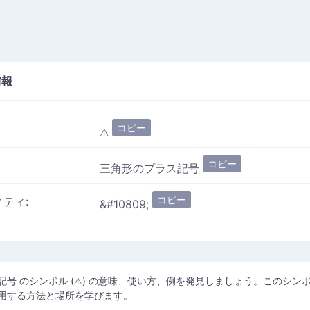
情報
コピー
⨹
コピー
三角形のプラス記号
コピー
ィティ:
&#10809;
記号 のシンボル (⨹) の意味、使い方、例を発見しましょう。このシン
用する方法と場所を学びます。