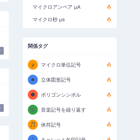
マイクロアンペア µA
マイクロ秒 µs
関係タグ
y
μ
マイクロ単位記号
■
立体図形記号
⬟
ポリゴンシンボル
y
🎼
音楽記号を繰り返す
🎵
休符記号
^
キャレット矢印記号