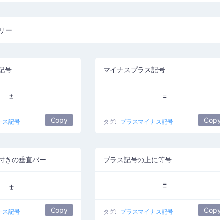
リー
記号
マイナスプラス記号
±
∓
Copy
Cop
ナス記号
タグ:
プラスマイナス記号
付きの垂直バー
プラス記号の上に等号
⨦
⩱
Copy
Cop
ナス記号
タグ:
プラスマイナス記号