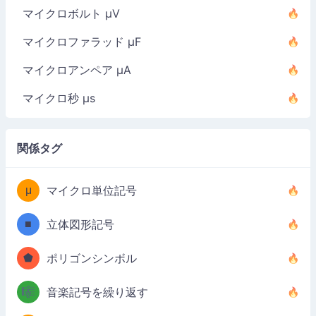
マイクロボルト µV
マイクロファラッド µF
マイクロアンペア µA
マイクロ秒 µs
関係タグ
μ
マイクロ単位記号
■
立体図形記号
⬟
ポリゴンシンボル
🎼
音楽記号を繰り返す