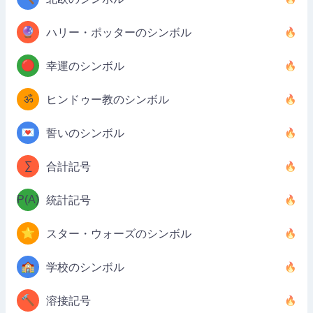
🔮
ハリー・ポッターのシンボル
🔴
幸運のシンボル
ॐ
ヒンドゥー教のシンボル
💌
誓いのシンボル
∑
合計記号
P(A)
統計記号
⭐
スター・ウォーズのシンボル
🏫
学校のシンボル
🔨
溶接記号