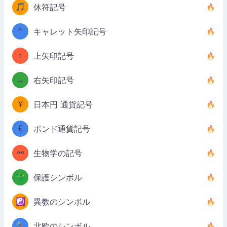
🎵
休符記号
^
キャレット矢印記号
↑
上矢印記号
→
右矢印記号
¥
日本円 通貨記号
£
ポンド通貨記号
⚯
生物学の記号
🐉
保護シンボル
☯️
異教のシンボル
🔨
北欧のシンボル