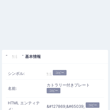
基本情報
" 🍽️ "
コピー
シンボル:
🍽️
カトラリー付きプレート
名前:
コピー
HTML エンティテ
コピー
&#127869;&#65039;
ィ: