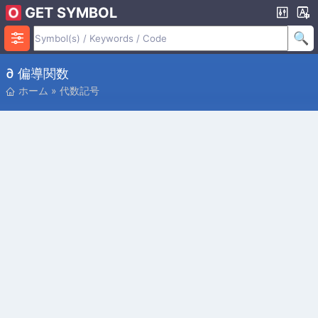
GET SYMBOL
∂ 偏導関数
ホーム
»
代数記号