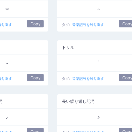
𝄏
𝄐
Copy
Cop
繰り返す
タグ:
音楽記号を繰り返す
トリル
𝄑
𝄒
Copy
Cop
繰り返す
タグ:
音楽記号を繰り返す
号
長い繰り返し記号
𝆕
𝆖
Copy
Cop