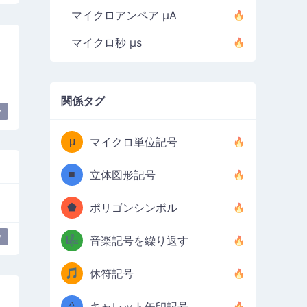
マイクロアンペア µA
マイクロ秒 µs
関係タグ
y
μ
マイクロ単位記号
■
立体図形記号
⬟
ポリゴンシンボル
y
🎼
音楽記号を繰り返す
🎵
休符記号
^
キャレット矢印記号