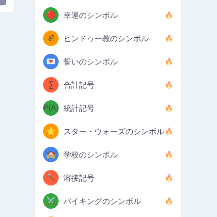
🔴
幸運のシンボル
ॐ
ヒンドゥー教のシンボル
💌
誓いのシンボル
∑
合計記号
P(A)
統計記号
⭐
スター・ウォーズのシンボル
🏫
学校のシンボル
🔨
溶接記号
⚔️
バイキングのシンボル