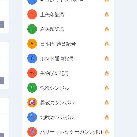
↑
上矢印記号
y
→
右矢印記号
¥
日本円 通貨記号
£
ポンド通貨記号
⚯
生物学の記号
y
🐉
保護シンボル
☯️
異教のシンボル
🔨
北欧のシンボル
🔮
ハリー・ポッターのシンボル
y