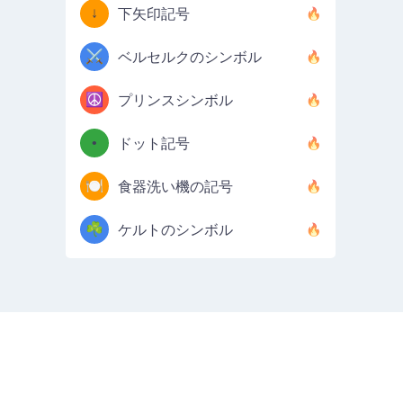
↓
下矢印記号
⚔️
ベルセルクのシンボル
☮️
プリンスシンボル
•
ドット記号
🍽️
食器洗い機の記号
☘️
ケルトのシンボル