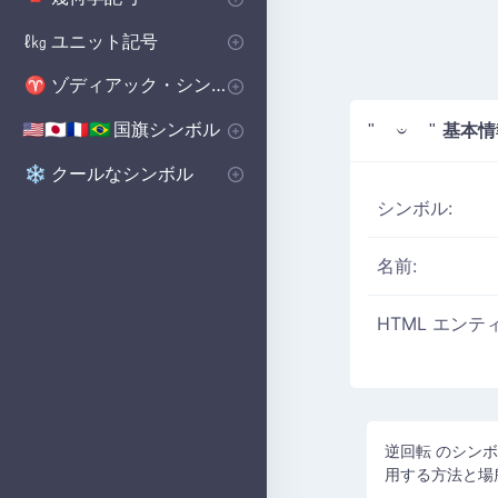
基本図形
ポリゴンシンボル
立体図形記号
🔺
⬟
■
ユニット記号
ℓ㎏
体積単位 記号
マイクロ単位記号
📏
μ
ゾディアック・シンボル
♈
西洋の星座シンボル
♈
国旗シンボル
基本情
🇺🇸🇯🇵🇫🇷🇧🇷
" 𝄑 "
国のシンボル
国旗シンボル
🇺🇸🇬🇧🇨🇳
の
クールなシンボル
❄️
シンボル:
名前:
HTML エンテ
逆回転 のシンボ
用する方法と場