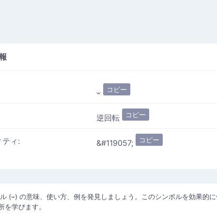
報
コピー
𝄑
コピー
逆回転
コピー
ィティ:
&#119057;
ル (𝄑) の意味、使い方、例を発見しましょう。このシンボルを効果的に
所を学びます。