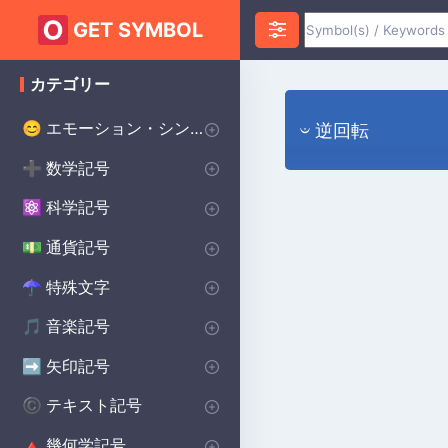
GET SYMBOL
カテゴリー
エモーション・シンボル
😊
𝄑 逆回転
ハートのシンボル
愛のシンボル
怒りのシンボル
不安のシンボル
ハッピーシンボル
悲しいシンボル
サプライズシンボル
恐怖のシンボル
スマイリーシンボル
誓いのシンボル
幸運のシンボル
♥
❤️
😡
😰
😀
😰
😲
😨
😊
💌
🔴
数学記号
➕
インフィニティ・シンボル
代数記号
幾何学記号
円周率記号
デルタ記号
平方根記号
アルファシンボル
より大きい記号
より小さい記号
シグマシンボル
プラスマイナス記号
除算記号
ラムダ記号
合計記号
統計記号
P(A)
♾️
∑
π
∑
Δ
Σ
⌀
√
α
>
<
±
÷
λ
科学記号
⚛️
化学記号
物理記号
シータ記号
度記号
オメガシンボル
生物学の記号
Ac
⚯
Θ
Ω
β
°
通貨記号
💵
世界の主要通貨
セント記号
ポンド通貨記号
日本円 通貨記号
$
¢
£
¥
特殊文字
☂︎
句読点
装飾的なシンボル
ドット記号
プリンスシンボル
ベルセルクのシンボル
バイキングのシンボル
溶接記号
学校のシンボル
スター・ウォーズのシンボル
ヒンドゥー教のシンボル
異教のシンボル
⚜
☮️
⚔️
⚔️
🔨
🏫
⭐
☯️
ॐ
•
:
音楽記号
🎵
備考 記号
記号
休符記号
音楽記号を繰り返す
🎵
🎼
♩
♯
矢印記号
➡️
方向矢印
下矢印記号
右矢印記号
上矢印記号
キャレット矢印記号
➡️
→
↓
↑
^
テキスト記号
©️
著作権シンボル
女性のシンボル
美的シンボル
男性のシンボル
バットマンのシンボル
無政府主義のシンボル
十字のシンボル
段落記号
車のシンボル
自閉症のシンボル
ケルトのシンボル
食器洗い機の記号
ハリー・ポッターのシンボル
北欧のシンボル
保護シンボル
©️
♀
❤️
♂
🦇
✝️
🚗
🧩
☘️
🍽️
🔮
🔨
🐉
Ⓐ
¶
幾何学記号
🔺