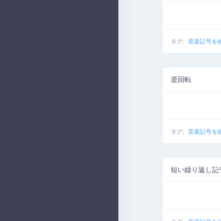
タグ:
音楽記号を
逆回転
タグ:
音楽記号を
短い繰り返し記