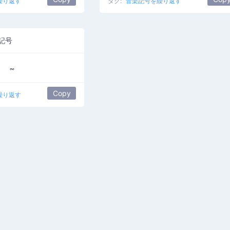
繰り返す
タグ:
音楽記号を繰り返す
記号
𝆗
Copy
繰り返す