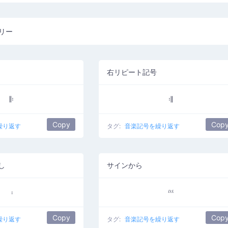
リー
右リピート記号
𝄆
𝄇
Copy
Cop
繰り返す
タグ:
音楽記号を繰り返す
し
サインから
𝄈
𝄉
Copy
Cop
繰り返す
タグ:
音楽記号を繰り返す