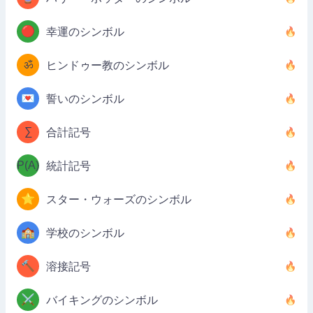
🔴
幸運のシンボル
ॐ
ヒンドゥー教のシンボル
💌
誓いのシンボル
∑
合計記号
P(A)
統計記号
⭐
スター・ウォーズのシンボル
🏫
学校のシンボル
🔨
溶接記号
⚔️
バイキングのシンボル