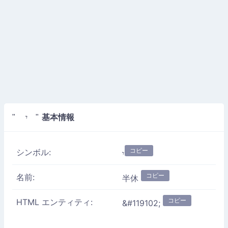
基本情報
" 𝄾 "
コピー
シンボル:
𝄾
コピー
名前:
半休
コピー
HTML エンティティ:
&#119102;