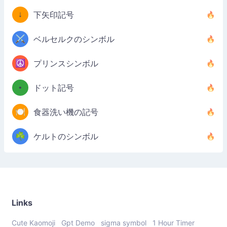
↓
下矢印記号
⚔️
ベルセルクのシンボル
☮️
プリンスシンボル
•
ドット記号
🍽️
食器洗い機の記号
☘️
ケルトのシンボル
Links
Cute Kaomoji
Gpt Demo
sigma symbol
1 Hour Timer