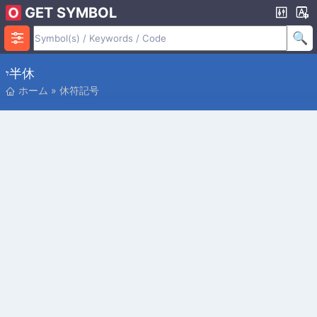
GET SYMBOL
𝄾 半休
ホーム
»
休符記号