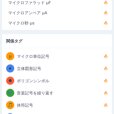
マイクロファラッド µF
マイクロアンペア µA
マイクロ秒 µs
関係タグ
μ
マイクロ単位記号
■
立体図形記号
⬟
ポリゴンシンボル
🎼
音楽記号を繰り返す
🎵
休符記号