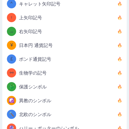
^
キャレット矢印記号
↑
上矢印記号
→
右矢印記号
¥
日本円 通貨記号
£
ポンド通貨記号
⚯
生物学の記号
🐉
保護シンボル
☯️
異教のシンボル
🔨
北欧のシンボル
🔮
ハリー・ポッターのシンボル