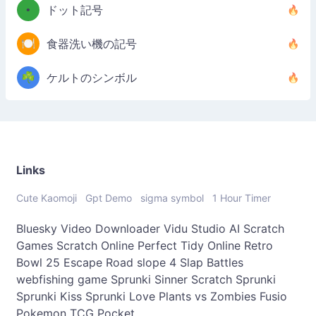
•
ドット記号
🍽️
食器洗い機の記号
☘️
ケルトのシンボル
Links
Cute Kaomoji
Gpt Demo
sigma symbol
1 Hour Timer
Bluesky Video Downloader
Vidu Studio AI
Scratch
Games
Scratch Online
Perfect Tidy Online
Retro
Bowl 25
Escape Road
slope 4
Slap Battles
webfishing game
Sprunki Sinner
Scratch Sprunki
Sprunki Kiss
Sprunki Love
Plants vs Zombies Fusio
Pokemon TCG Pocket