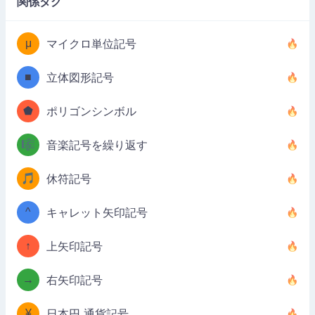
関係タグ
μ
マイクロ単位記号
■
立体図形記号
⬟
ポリゴンシンボル
🎼
音楽記号を繰り返す
🎵
休符記号
^
キャレット矢印記号
↑
上矢印記号
→
右矢印記号
¥
日本円 通貨記号