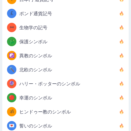
£
ポンド通貨記号
⚯
生物学の記号
🐉
保護シンボル
☯️
異教のシンボル
🔨
北欧のシンボル
🔮
ハリー・ポッターのシンボル
🔴
幸運のシンボル
ॐ
ヒンドゥー教のシンボル
💌
誓いのシンボル