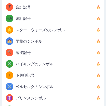
∑
合計記号
P(A)
統計記号
⭐
スター・ウォーズのシンボル
🏫
学校のシンボル
🔨
溶接記号
⚔️
バイキングのシンボル
↓
下矢印記号
⚔️
ベルセルクのシンボル
☮️
プリンスシンボル