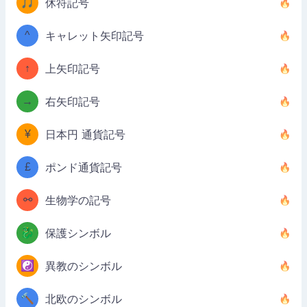
🎵
休符記号
^
キャレット矢印記号
↑
上矢印記号
→
右矢印記号
¥
日本円 通貨記号
£
ポンド通貨記号
⚯
生物学の記号
🐉
保護シンボル
☯️
異教のシンボル
🔨
北欧のシンボル