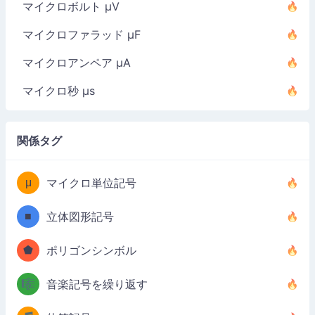
マイクロボルト µV
マイクロファラッド µF
マイクロアンペア µA
マイクロ秒 µs
関係タグ
μ
マイクロ単位記号
■
立体図形記号
⬟
ポリゴンシンボル
🎼
音楽記号を繰り返す