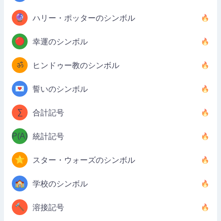
🔮
ハリー・ポッターのシンボル
🔴
幸運のシンボル
ॐ
ヒンドゥー教のシンボル
💌
誓いのシンボル
∑
合計記号
P(A)
統計記号
⭐
スター・ウォーズのシンボル
🏫
学校のシンボル
🔨
溶接記号