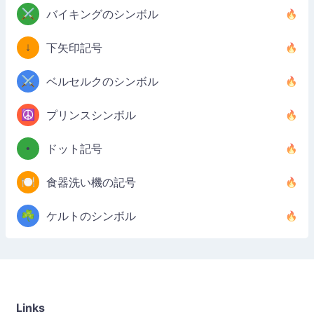
⚔️
バイキングのシンボル
↓
下矢印記号
⚔️
ベルセルクのシンボル
☮️
プリンスシンボル
•
ドット記号
🍽️
食器洗い機の記号
☘️
ケルトのシンボル
Links