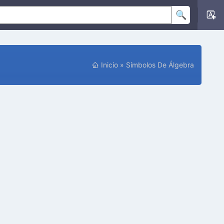
Inicio
»
Símbolos De Álgebra