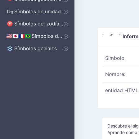
Formas básicas
Símbolos poligonales
Símbolos de figuras sólidas
🔺
⬟
■
Símbolos de unidad
ℓ㎏
Unidades de volumen Símbolos
Símbolo de microunidad
📏
μ
Símbolos del zodíaco
♈
Símbolos del zodíaco occidental
♈
Símbolos de la bandera
Inform
🇺🇸🇯🇵🇫🇷🇧🇷
" ‴ "
Símbolos nacionales
Símbolos de la bandera de un país
🇺🇸🇬🇧🇨🇳
の
Símbolos geniales
❄️
Símbolo:
Nombre:
entidad HTML
Descubre el sign
Aprende cómo y