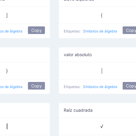
]
{
Copy
Cop
os de álgebra
Etiquetas:
Símbolos de álgebra
valor absoluto
}
|
Copy
Cop
os de álgebra
Etiquetas:
Símbolos de álgebra
Raíz cuadrada
‖
√