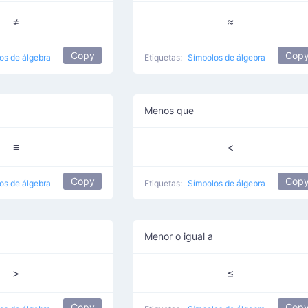
≠
≈
Copy
Cop
os de álgebra
Etiquetas:
Símbolos de álgebra
Menos que
≡
<
Copy
Cop
os de álgebra
Etiquetas:
Símbolos de álgebra
Menor o igual a
>
≤
Copy
Cop