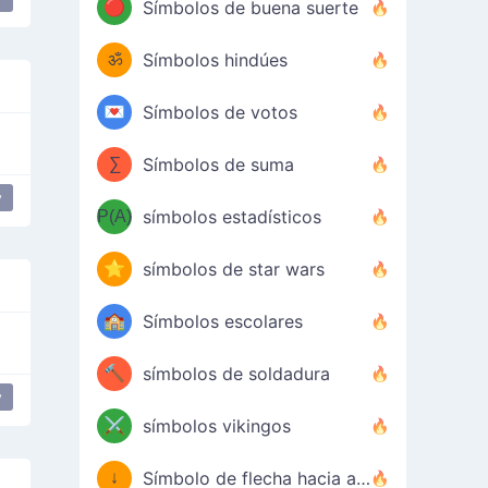
🔴
Símbolos de buena suerte
ॐ
Símbolos hindúes
💌
Símbolos de votos
∑
Símbolos de suma
y
P(A)
símbolos estadísticos
⭐
símbolos de star wars
🏫
Símbolos escolares
🔨
símbolos de soldadura
y
⚔️
símbolos vikingos
↓
Símbolo de flecha hacia abajo