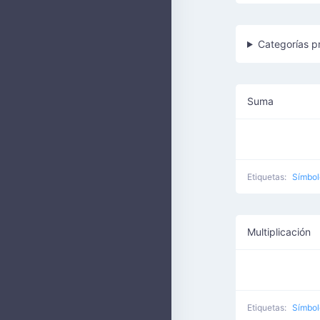
Categorías pr
Suma
Etiquetas:
Símbol
Multiplicación
Etiquetas:
Símbol