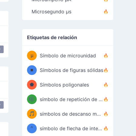
Microsegundo µs
Etiquetas de relación
y
μ
Símbolo de microunidad
■
Símbolos de figuras sólidas
⬟
Símbolos poligonales
🎼
símbolo de repetición de música
y
🎵
símbolos de descanso musical
^
símbolo de flecha de intercalación