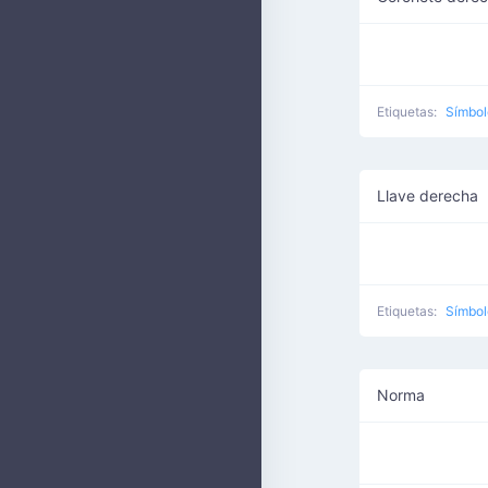
Etiquetas:
Símbol
Llave derecha
Etiquetas:
Símbol
Norma