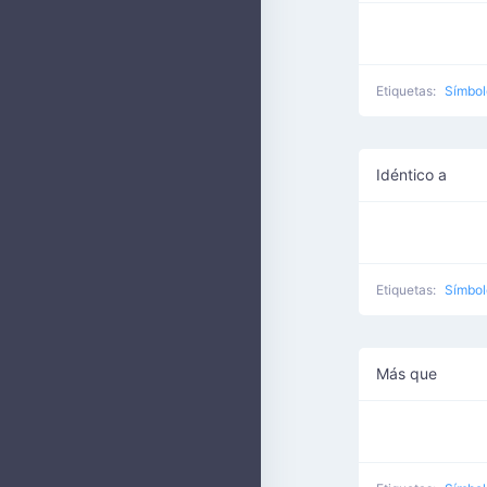
Etiquetas:
Símbol
Idéntico a
Etiquetas:
Símbol
Más que