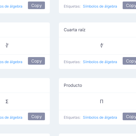
Copy
Cop
os de álgebra
Etiquetas:
Símbolos de álgebra
Cuarta raíz
∛
∜
Copy
Cop
os de álgebra
Etiquetas:
Símbolos de álgebra
Producto
Σ
Π
Copy
Cop
os de álgebra
Etiquetas:
Símbolos de álgebra