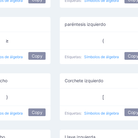
os de álgebra
Etiquetas:
Símbolos de álgebra
paréntesis izquierdo
≥
(
Copy
Cop
os de álgebra
Etiquetas:
Símbolos de álgebra
echo
Corchete izquierdo
)
[
Copy
Cop
os de álgebra
Etiquetas:
Símbolos de álgebra
cho
Llave izquierda