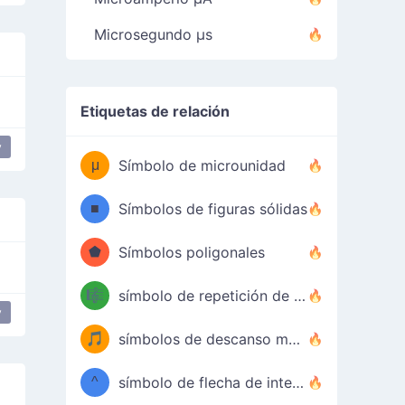
Microsegundo µs
Etiquetas de relación
y
μ
Símbolo de microunidad
■
Símbolos de figuras sólidas
⬟
Símbolos poligonales
🎼
símbolo de repetición de música
y
🎵
símbolos de descanso musical
^
símbolo de flecha de intercalación