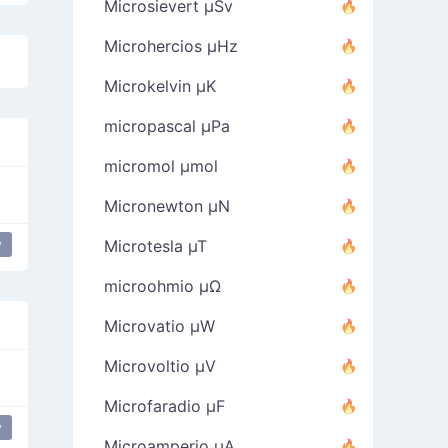
Microsievert µSv
Microhercios µHz
Microkelvin µK
micropascal µPa
micromol µmol
Micronewton µN
y
Microtesla µT
microohmio µΩ
Microvatio µW
Microvoltio µV
Microfaradio µF
y
Microamperio µA