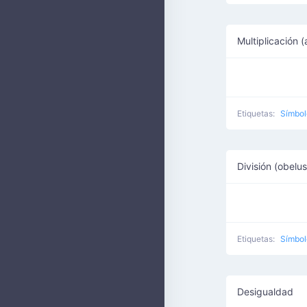
Multiplicación (
Etiquetas:
Símbol
División (obelus
Etiquetas:
Símbol
Desigualdad