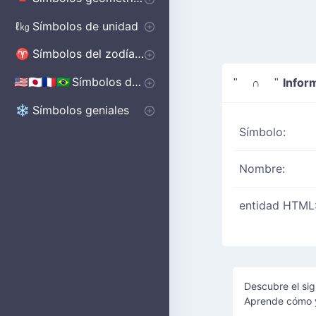
Formas básicas
Símbolos poligonales
Símbolos de figuras sólidas
🔺
⬟
■
Símbolos de unidad
ℓ㎏
Unidades de volumen Símbolos
Símbolo de microunidad
📏
μ
Símbolos del zodíaco
♈
Símbolos del zodíaco occidental
♈
Símbolos de la bandera
Inform
🇺🇸🇯🇵🇫🇷🇧🇷
" ∩ "
Símbolos nacionales
Símbolos de la bandera de un país
🇺🇸🇬🇧🇨🇳
の
Símbolos geniales
❄️
Símbolo:
Nombre:
entidad HTML
Descubre el sig
Aprende cómo y