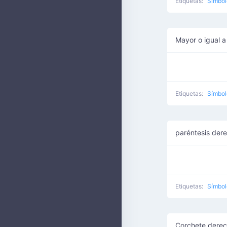
Etiquetas:
Símbol
Mayor o igual a
Etiquetas:
Símbol
paréntesis der
Etiquetas:
Símbol
Corchete dere