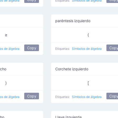
os de álgebra
Etiquetas:
Símbolos de álgebra
paréntesis izquierdo
≥
(
Copy
Cop
os de álgebra
Etiquetas:
Símbolos de álgebra
echo
Corchete izquierdo
)
[
Copy
Cop
os de álgebra
Etiquetas:
Símbolos de álgebra
cho
Llave izquierda