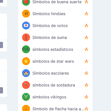
🔴
Símbolos de buena suerte
ॐ
Símbolos hindúes
💌
Símbolos de votos
∑
Símbolos de suma
y
P(A)
símbolos estadísticos
⭐
símbolos de star wars
🏫
Símbolos escolares
🔨
símbolos de soldadura
y
⚔️
símbolos vikingos
↓
Símbolo de flecha hacia abajo