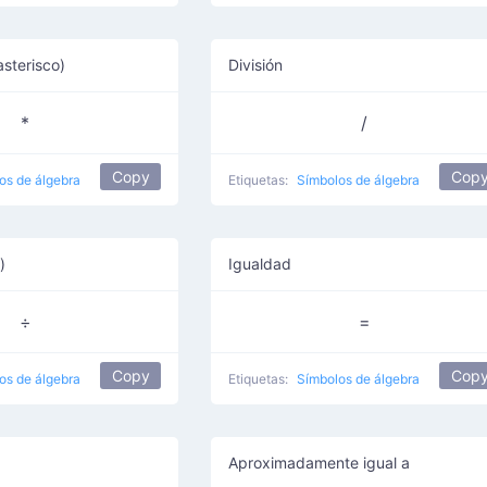
asterisco)
División
*
/
Copy
Cop
os de álgebra
Etiquetas:
Símbolos de álgebra
)
Igualdad
÷
=
Copy
Cop
os de álgebra
Etiquetas:
Símbolos de álgebra
Aproximadamente igual a