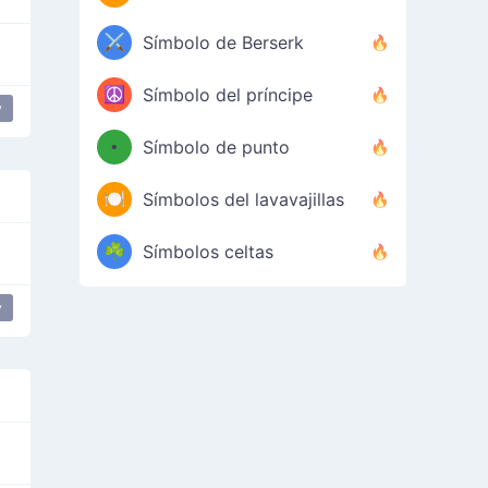
⚔️
Símbolo de Berserk
☮️
Símbolo del príncipe
y
•
Símbolo de punto
🍽️
Símbolos del lavavajillas
☘️
Símbolos celtas
y