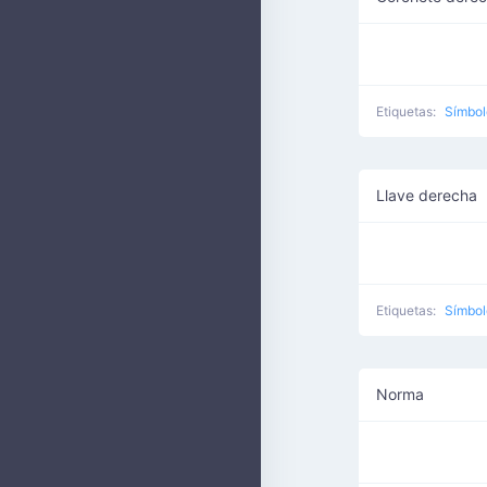
Etiquetas:
Símbol
Llave derecha
Etiquetas:
Símbol
Norma