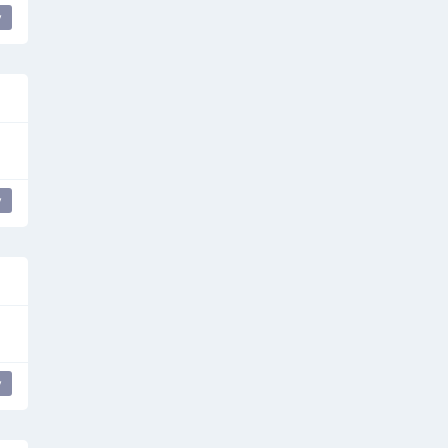
y
y
y