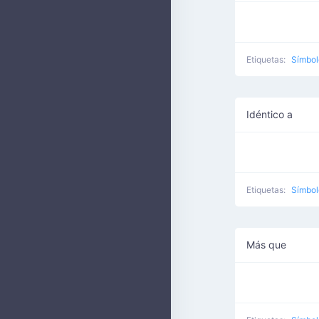
Etiquetas:
Símbol
Idéntico a
Etiquetas:
Símbol
Más que