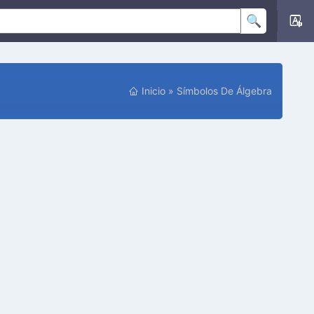
Inicio
»
Símbolos De Álgebra