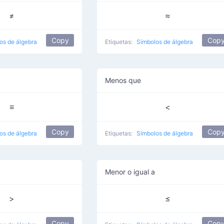
≠
≈
Copy
Cop
os de álgebra
Etiquetas:
Símbolos de álgebra
Menos que
≡
<
Copy
Cop
os de álgebra
Etiquetas:
Símbolos de álgebra
Menor o igual a
>
≤
Copy
Cop