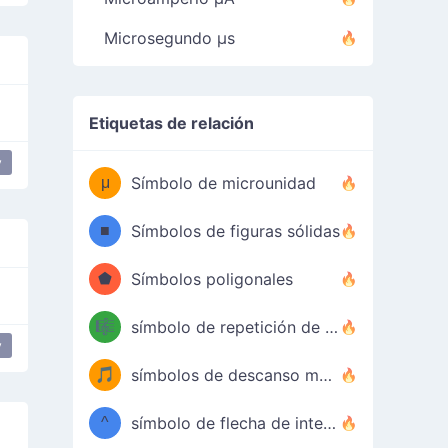
Microsegundo µs
Etiquetas de relación
y
μ
Símbolo de microunidad
■
Símbolos de figuras sólidas
⬟
Símbolos poligonales
🎼
símbolo de repetición de música
y
🎵
símbolos de descanso musical
^
símbolo de flecha de intercalación