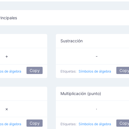
incipales
Sustracción
+
-
Copy
Cop
os de álgebra
Etiquetas:
Símbolos de álgebra
Multiplicación (punto)
×
·
Copy
Cop
os de álgebra
Etiquetas:
Símbolos de álgebra