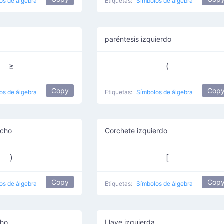
os de álgebra
Etiquetas:
Símbolos de álgebra
paréntesis izquierdo
≥
(
Copy
Cop
os de álgebra
Etiquetas:
Símbolos de álgebra
echo
Corchete izquierdo
)
[
Copy
Cop
os de álgebra
Etiquetas:
Símbolos de álgebra
cho
Llave izquierda