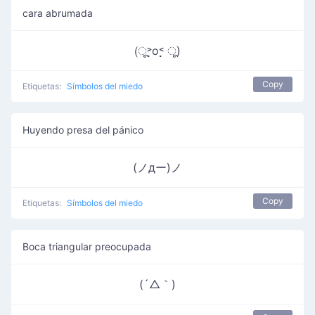
cara abrumada
(ू˃̣̣̣̣̣̣o˂̣̣̣̣̣̣ ू)
Copy
Etiquetas:
Símbolos del miedo
Huyendo presa del pánico
(ノдー)ノ
Copy
Etiquetas:
Símbolos del miedo
Boca triangular preocupada
(´△｀)