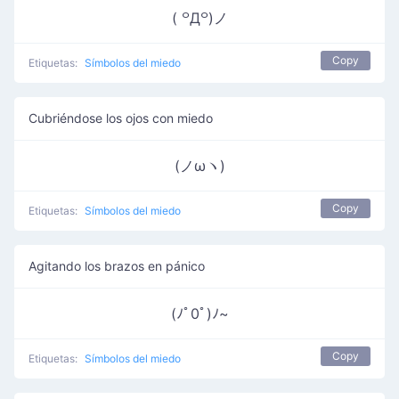
( ꒪Д꒪)ノ
Copy
Etiquetas:
Símbolos del miedo
Cubriéndose los ojos con miedo
(ノωヽ)
Copy
Etiquetas:
Símbolos del miedo
Agitando los brazos en pánico
(ﾉﾟ0ﾟ)ﾉ~
Copy
Etiquetas:
Símbolos del miedo