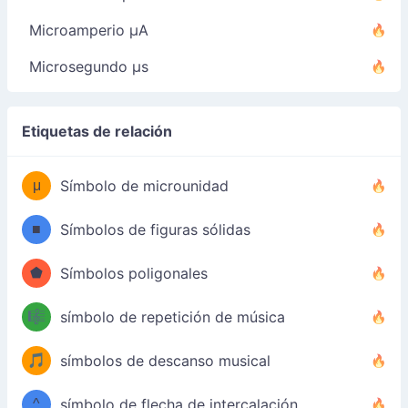
Microamperio µA
Microsegundo µs
Etiquetas de relación
μ
Símbolo de microunidad
■
Símbolos de figuras sólidas
⬟
Símbolos poligonales
🎼
símbolo de repetición de música
🎵
símbolos de descanso musical
^
símbolo de flecha de intercalación