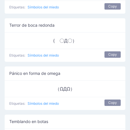
Copy
Etiquetas:
Símbolos del miedo
Terror de boca redonda
( 〇Д〇）
Copy
Etiquetas:
Símbolos del miedo
Pánico en forma de omega
（ΩДΩ）
Copy
Etiquetas:
Símbolos del miedo
Temblando en botas