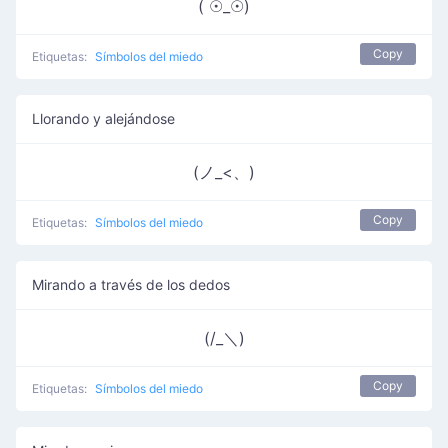
( ☉_☉)
Copy
Etiquetas:
Símbolos del miedo
Llorando y alejándose
(ノ_<、)
Copy
Etiquetas:
Símbolos del miedo
Mirando a través de los dedos
(/_＼)
Copy
Etiquetas:
Símbolos del miedo