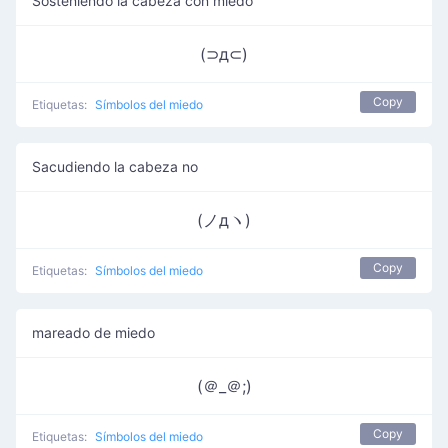
Sosteniendo la cabeza con miedo
(⊃д⊂)
Copy
Etiquetas:
Símbolos del miedo
Sacudiendo la cabeza no
(ノдヽ)
Copy
Etiquetas:
Símbolos del miedo
mareado de miedo
(＠_＠;)
Copy
Etiquetas:
Símbolos del miedo