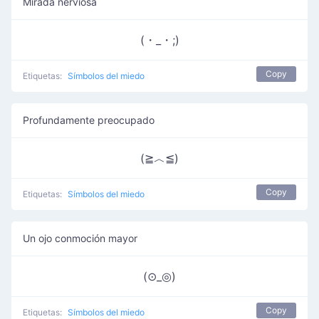
Mirada nerviosa
(・_・;)
Copy
Etiquetas:
Símbolos del miedo
Profundamente preocupado
(≧︿≦)
Copy
Etiquetas:
Símbolos del miedo
Un ojo conmoción mayor
(⊙_◎)
Copy
Etiquetas:
Símbolos del miedo