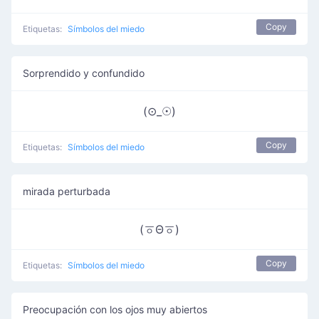
Copy
Etiquetas:
Símbolos del miedo
Sorprendido y confundido
(⊙_☉)
Copy
Etiquetas:
Símbolos del miedo
mirada perturbada
(ㆆΘㆆ)
Copy
Etiquetas:
Símbolos del miedo
Preocupación con los ojos muy abiertos