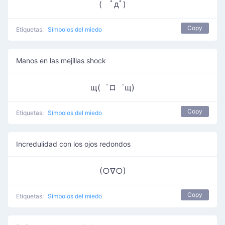
( ﾟдﾟ)
Copy
Etiquetas:
Símbolos del miedo
Manos en las mejillas shock
щ(゜ロ゜щ)
Copy
Etiquetas:
Símbolos del miedo
Incredulidad con los ojos redondos
(○∇○)
Copy
Etiquetas:
Símbolos del miedo