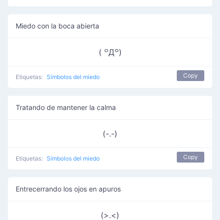
Miedo con la boca abierta
( ꒪Д꒪)
Copy
Etiquetas:
Símbolos del miedo
Tratando de mantener la calma
(-.-)
Copy
Etiquetas:
Símbolos del miedo
Entrecerrando los ojos en apuros
(>.<)