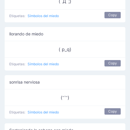
(ﾟДﾟ;)
Copy
Etiquetas:
Símbolos del miedo
llorando de miedo
( p_q)
Copy
Etiquetas:
Símbolos del miedo
sonrisa nerviosa
(ᵔ῾ᵔ)
Copy
Etiquetas:
Símbolos del miedo