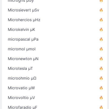
microgris µGy
Microsievert µSv
Microhercios µHz
Microkelvin µK
micropascal µPa
micromol µmol
Micronewton µN
Microtesla µT
microohmio µΩ
Microvatio µW
Microvoltio µV
Microfaradio µF