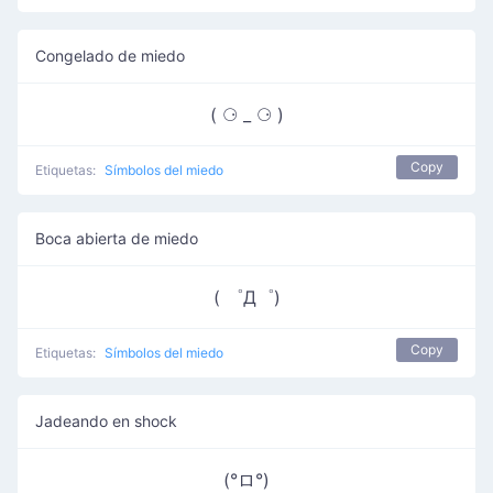
Congelado de miedo
( ⚆ _ ⚆ )
Copy
Etiquetas:
Símbolos del miedo
Boca abierta de miedo
( ゜Д゜)
Copy
Etiquetas:
Símbolos del miedo
Jadeando en shock
(°ロ°)