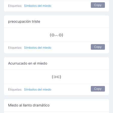
Copy
Etiquetas:
Símbolos del miedo
preocupación triste
(⊙︿⊙)
Copy
Etiquetas:
Símbolos del miedo
Acurrucado en el miedo
(⊃⊂)
Copy
Etiquetas:
Símbolos del miedo
Miedo al llanto dramático