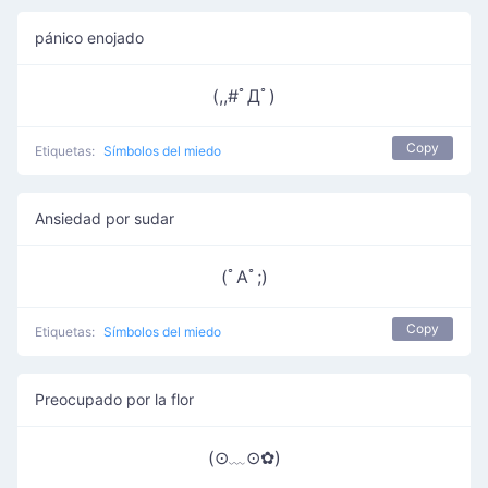
pánico enojado
(,,#ﾟДﾟ)
Copy
Etiquetas:
Símbolos del miedo
Ansiedad por sudar
(ﾟAﾟ;)
Copy
Etiquetas:
Símbolos del miedo
Preocupado por la flor
(⊙﹏⊙✿)