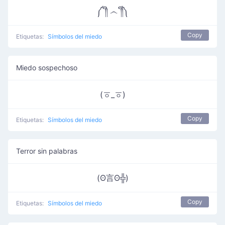
༼ ༎ຶ ෴ ༎ຶ༽
Copy
Etiquetas:
Símbolos del miedo
Miedo sospechoso
(ㆆ_ㆆ)
Copy
Etiquetas:
Símbolos del miedo
Terror sin palabras
(ʘ言ʘ╬)
Copy
Etiquetas:
Símbolos del miedo