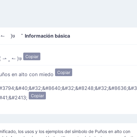
Información básica
↼ )७ "
Copiar
( ⇀ ‸ ↼ )७
Copiar
uños en alto con miedo
#3794;&#40;&#32;&#8640;&#32;&#8248;&#32;&#8636;&#3
Copiar
#41;&#2413;
nificado, los usos y los ejemplos del símbolo de Puños en alto con