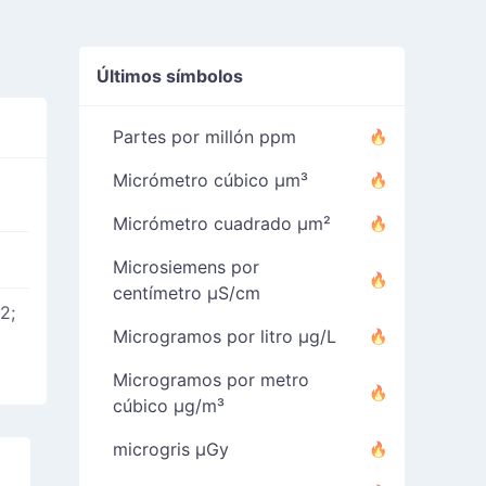
Últimos símbolos
Partes por millón ppm
Micrómetro cúbico µm³
Micrómetro cuadrado µm²
Microsiemens por
centímetro µS/cm
2;
Microgramos por litro µg/L
Microgramos por metro
cúbico µg/m³
microgris µGy