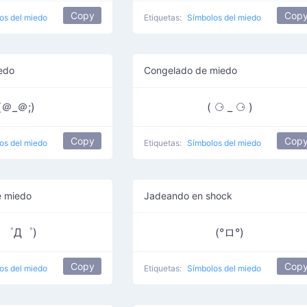
Copy
Cop
os del miedo
Etiquetas:
Símbolos del miedo
edo
Congelado de miedo
(＠_＠;)
( ⚆ _ ⚆ )
Copy
Cop
os del miedo
Etiquetas:
Símbolos del miedo
e miedo
Jadeando en shock
( ゜Д゜)
(°ロ°)
Copy
Cop
os del miedo
Etiquetas:
Símbolos del miedo