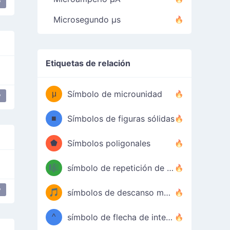
y
Microsegundo µs
Etiquetas de relación
μ
Símbolo de microunidad
y
■
Símbolos de figuras sólidas
⬟
Símbolos poligonales
🎼
símbolo de repetición de música
y
🎵
símbolos de descanso musical
^
símbolo de flecha de intercalación