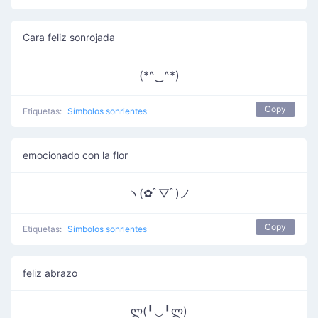
Cara feliz sonrojada
(*^‿^*)
Copy
Etiquetas:
Símbolos sonrientes
emocionado con la flor
ヽ(✿ﾟ▽ﾟ)ノ
Copy
Etiquetas:
Símbolos sonrientes
feliz abrazo
ლ(╹◡╹ლ)