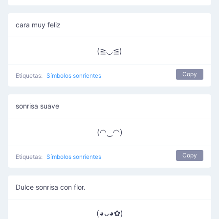
cara muy feliz
(≧◡≦)
Copy
Etiquetas:
Símbolos sonrientes
sonrisa suave
(◠‿◠)
Copy
Etiquetas:
Símbolos sonrientes
Dulce sonrisa con flor.
(◕ᴗ◕✿)