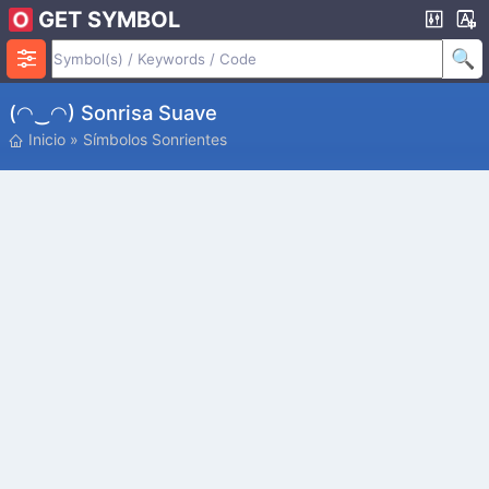
GET SYMBOL
(◠‿◠) Sonrisa Suave
Inicio
»
Símbolos Sonrientes