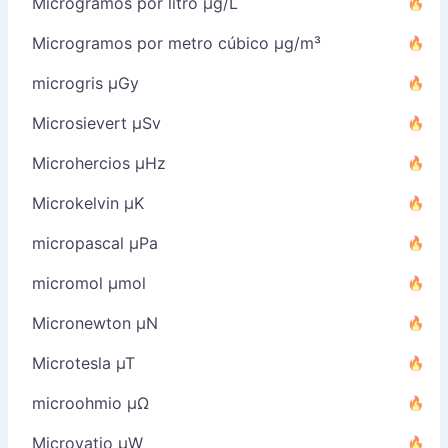
Microgramos por litro µg/L
Microgramos por metro cúbico µg/m³
microgris µGy
Microsievert µSv
Microhercios µHz
Microkelvin µK
micropascal µPa
micromol µmol
Micronewton µN
Microtesla µT
microohmio µΩ
Microvatio µW