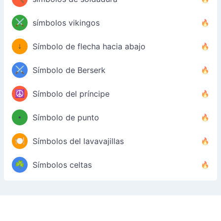
⚔️
símbolos vikingos
↓
Símbolo de flecha hacia abajo
⚔️
Símbolo de Berserk
☮️
Símbolo del príncipe
•
Símbolo de punto
🍽️
Símbolos del lavavajillas
☘️
Símbolos celtas