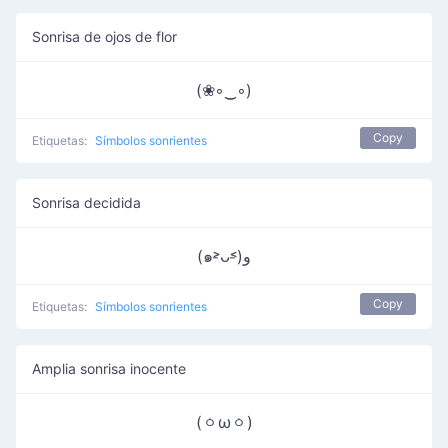
Sonrisa de ojos de flor
(❀◦‿◦)
Copy
Etiquetas:
Símbolos sonrientes
Sonrisa decidida
(๑˃̵ᴗ˂̵)و
Copy
Etiquetas:
Símbolos sonrientes
Amplia sonrisa inocente
(ㆁωㆁ)