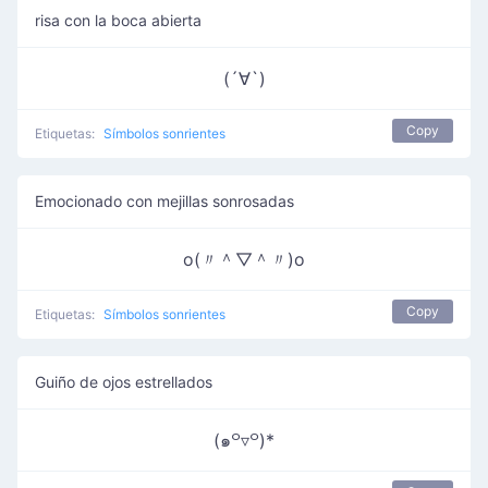
risa con la boca abierta
(´∀`)
Copy
Etiquetas:
Símbolos sonrientes
Emocionado con mejillas sonrosadas
o(〃＾▽＾〃)o
Copy
Etiquetas:
Símbolos sonrientes
Guiño de ojos estrellados
(๑꒪▿꒪)*