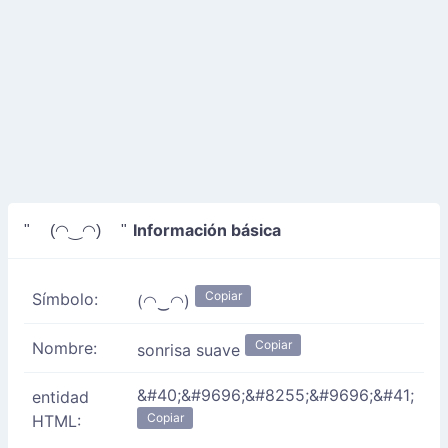
Información básica
" (◠‿◠) "
Copiar
Símbolo:
(◠‿◠)
Copiar
Nombre:
sonrisa suave
&#40;&#9696;&#8255;&#9696;&#41;
entidad
Copiar
HTML: