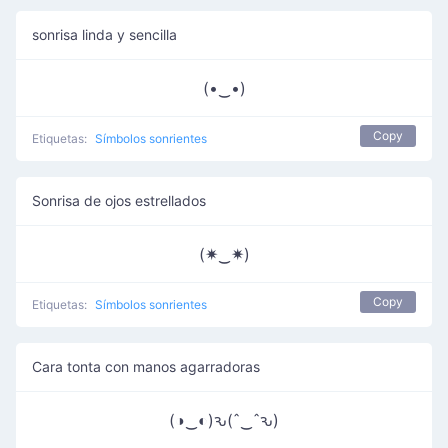
sonrisa linda y sencilla
(•‿•)
Copy
Etiquetas:
Símbolos sonrientes
Sonrisa de ojos estrellados
(✷‿✷)
Copy
Etiquetas:
Símbolos sonrientes
Cara tonta con manos agarradoras
(◑‿◐)ԅ(ˆ‿ˆԅ)