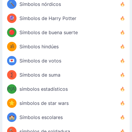
🔨
Símbolos nórdicos
🔮
Símbolos de Harry Potter
🔴
Símbolos de buena suerte
ॐ
Símbolos hindúes
💌
Símbolos de votos
∑
Símbolos de suma
P(A)
símbolos estadísticos
⭐
símbolos de star wars
🏫
Símbolos escolares
🔨
símbolos de soldadura