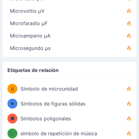
Microvoltio µV
Microfaradio µF
Microamperio µA
Microsegundo µs
Etiquetas de relación
μ
Símbolo de microunidad
■
Símbolos de figuras sólidas
⬟
Símbolos poligonales
🎼
símbolo de repetición de música