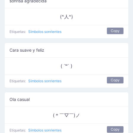
sonrisa agradecida
(^人^)
Copy
Etiquetas:
Símbolos sonrientes
Cara suave y feliz
( ˙꒳​˙ )
Copy
Etiquetas:
Símbolos sonrientes
Ola casual
(＊￣▽￣)ノ
Copy
Etiquetas:
Símbolos sonrientes