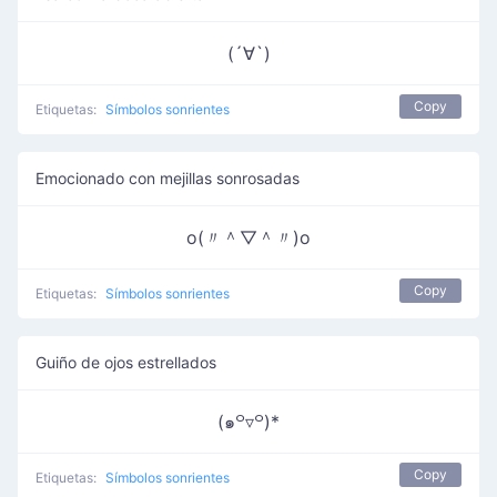
(´∀`)
Copy
Etiquetas:
Símbolos sonrientes
Emocionado con mejillas sonrosadas
o(〃＾▽＾〃)o
Copy
Etiquetas:
Símbolos sonrientes
Guiño de ojos estrellados
(๑꒪▿꒪)*
Copy
Etiquetas:
Símbolos sonrientes