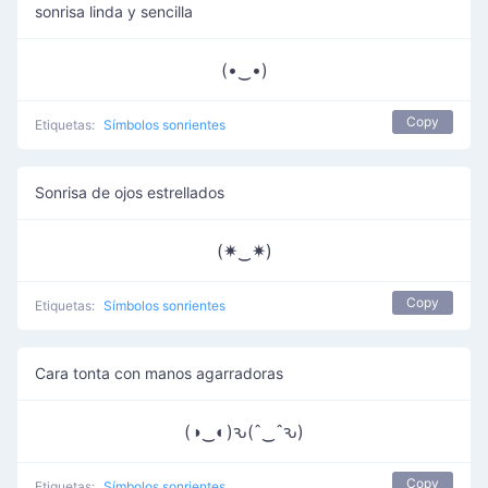
sonrisa linda y sencilla
(•‿•)
Copy
Etiquetas:
Símbolos sonrientes
Sonrisa de ojos estrellados
(✷‿✷)
Copy
Etiquetas:
Símbolos sonrientes
Cara tonta con manos agarradoras
(◑‿◐)ԅ(ˆ‿ˆԅ)
Copy
Etiquetas:
Símbolos sonrientes