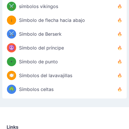
⚔️
símbolos vikingos
↓
Símbolo de flecha hacia abajo
⚔️
Símbolo de Berserk
☮️
Símbolo del príncipe
•
Símbolo de punto
🍽️
Símbolos del lavavajillas
☘️
Símbolos celtas
Links