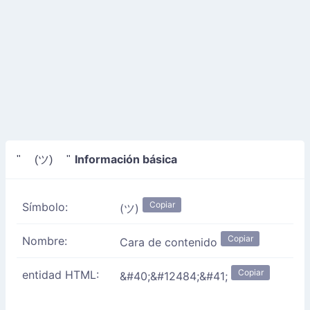
Información básica
" (ツ) "
Copiar
Símbolo:
(ツ)
Copiar
Nombre:
Cara de contenido
Copiar
entidad HTML:
&#40;&#12484;&#41;