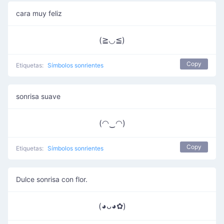
cara muy feliz
(≧◡≦)
Copy
Etiquetas:
Símbolos sonrientes
sonrisa suave
(◠‿◠)
Copy
Etiquetas:
Símbolos sonrientes
Dulce sonrisa con flor.
(◕ᴗ◕✿)