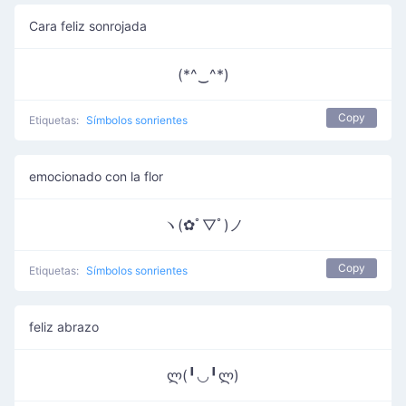
Cara feliz sonrojada
(*^‿^*)
Copy
Etiquetas:
Símbolos sonrientes
emocionado con la flor
ヽ(✿ﾟ▽ﾟ)ノ
Copy
Etiquetas:
Símbolos sonrientes
feliz abrazo
ლ(╹◡╹ლ)