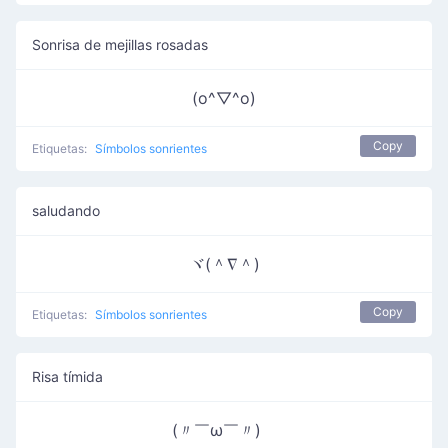
Sonrisa de mejillas rosadas
(o^▽^o)
Copy
Etiquetas:
Símbolos sonrientes
saludando
ヾ(＾∇＾)
Copy
Etiquetas:
Símbolos sonrientes
Risa tímida
(〃￣ω￣〃)ゞ