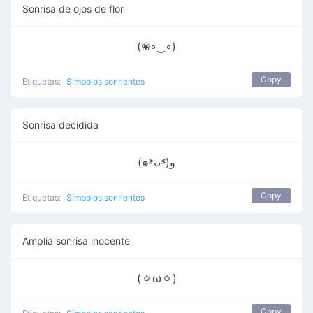
Sonrisa de ojos de flor
(❀◦‿◦)
Copy
Etiquetas:
Símbolos sonrientes
Sonrisa decidida
(๑˃̵ᴗ˂̵)و
Copy
Etiquetas:
Símbolos sonrientes
Amplia sonrisa inocente
(ㆁωㆁ)
Copy