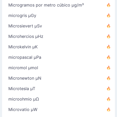
Microgramos por metro cúbico µg/m³
microgris µGy
Microsievert µSv
Microhercios µHz
Microkelvin µK
micropascal µPa
micromol µmol
Micronewton µN
Microtesla µT
microohmio µΩ
Microvatio µW