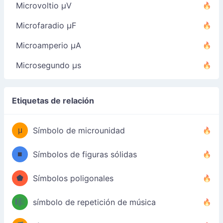
Microvoltio µV
Microfaradio µF
Microamperio µA
Microsegundo µs
Etiquetas de relación
μ
Símbolo de microunidad
■
Símbolos de figuras sólidas
⬟
Símbolos poligonales
🎼
símbolo de repetición de música