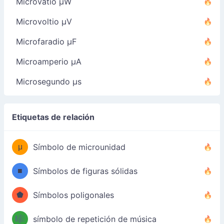
Microvatio µW
Microvoltio µV
Microfaradio µF
Microamperio µA
Microsegundo µs
Etiquetas de relación
μ
Símbolo de microunidad
■
Símbolos de figuras sólidas
⬟
Símbolos poligonales
🎼
símbolo de repetición de música