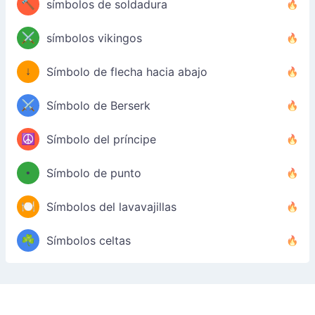
🔨
símbolos de soldadura
⚔️
símbolos vikingos
↓
Símbolo de flecha hacia abajo
⚔️
Símbolo de Berserk
☮️
Símbolo del príncipe
•
Símbolo de punto
🍽️
Símbolos del lavavajillas
☘️
Símbolos celtas