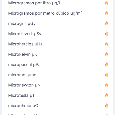
Microgramos por litro µg/L
Microgramos por metro cúbico µg/m³
microgris µGy
Microsievert µSv
Microhercios µHz
Microkelvin µK
micropascal µPa
micromol µmol
Micronewton µN
Microtesla µT
microohmio µΩ