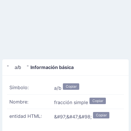
Información básica
" a/b "
Copiar
Símbolo:
a/b
Copiar
Nombre:
fracción simple
Copiar
entidad HTML:
&#97;&#47;&#98;