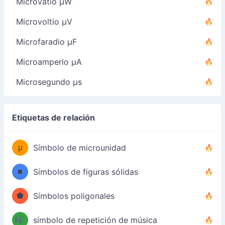
Microvatio µW
Microvoltio µV
Microfaradio µF
Microamperio µA
Microsegundo µs
Etiquetas de relación
μ
Símbolo de microunidad
■
Símbolos de figuras sólidas
⬟
Símbolos poligonales
🎼
símbolo de repetición de música