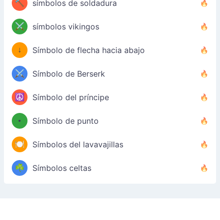
🔨
símbolos de soldadura
⚔️
símbolos vikingos
↓
Símbolo de flecha hacia abajo
⚔️
Símbolo de Berserk
☮️
Símbolo del príncipe
•
Símbolo de punto
🍽️
Símbolos del lavavajillas
☘️
Símbolos celtas