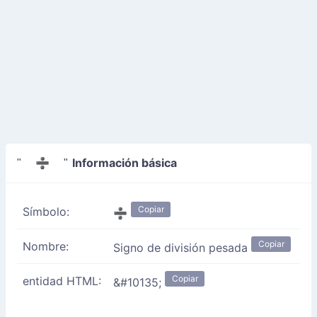
Información básica
" ➗ "
Copiar
Símbolo:
➗
Copiar
Nombre:
Signo de división pesada
Copiar
entidad HTML:
&#10135;