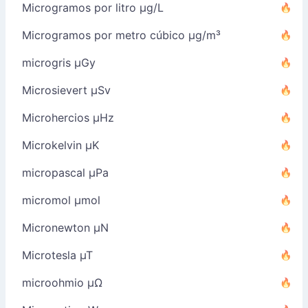
Microgramos por litro µg/L
Microgramos por metro cúbico µg/m³
microgris µGy
Microsievert µSv
Microhercios µHz
Microkelvin µK
micropascal µPa
micromol µmol
Micronewton µN
Microtesla µT
microohmio µΩ