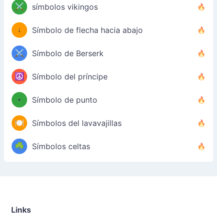
⚔️
símbolos vikingos
↓
Símbolo de flecha hacia abajo
⚔️
Símbolo de Berserk
☮️
Símbolo del príncipe
•
Símbolo de punto
🍽️
Símbolos del lavavajillas
☘️
Símbolos celtas
Links