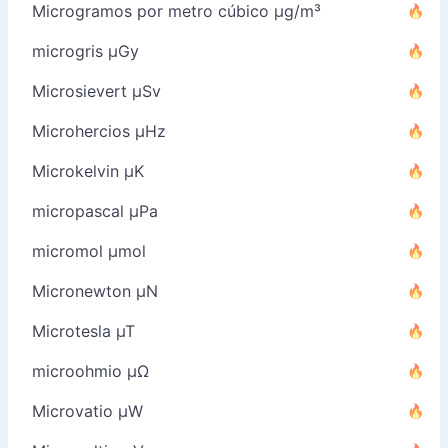
Microgramos por metro cúbico µg/m³
microgris µGy
Microsievert µSv
Microhercios µHz
Microkelvin µK
micropascal µPa
micromol µmol
Micronewton µN
Microtesla µT
microohmio µΩ
Microvatio µW