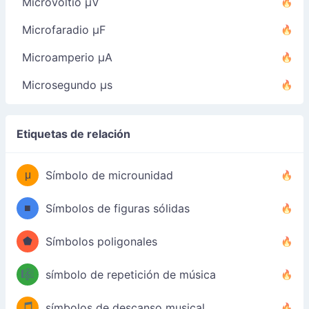
Microvoltio µV
Microfaradio µF
Microamperio µA
Microsegundo µs
Etiquetas de relación
μ
Símbolo de microunidad
■
Símbolos de figuras sólidas
⬟
Símbolos poligonales
🎼
símbolo de repetición de música
🎵
símbolos de descanso musical