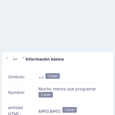
Información básica
" << "
Copiar
Símbolo:
<<
Mucho menos que programar
Nombre:
Copiar
entidad
Copiar
&#60;&#60;
HTML: